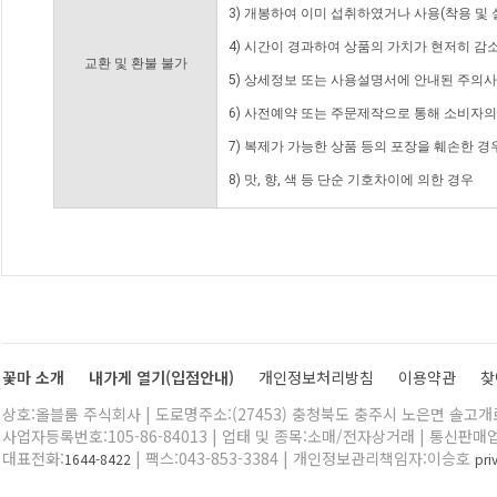
3) 개봉하여 이미 섭취하였거나 사용(착용 및 
4) 시간이 경과하여 상품의 가치가 현저히 감
교환 및 환불 불가
5) 상세정보 또는 사용설명서에 안내된 주의사
6) 사전예약 또는 주문제작으로 통해 소비자
7) 복제가 가능한 상품 등의 포장을 훼손한 경
8) 맛, 향, 색 등 단순 기호차이에 의한 경우
꽃마 소개
내가게 열기(입점안내)
개인정보처리방침
이용약관
찾
상호:올블룸 주식회사 | 도로명주소:(27453) 충청북도 충주시 노은면 솔고개로 
사업자등록번호:105-86-84013 | 업태 및 종목:소매/전자상거래 | 통신판매
대표전화:
| 팩스:043-853-3384 | 개인정보관리책임자:이승호
1644-8422
pr