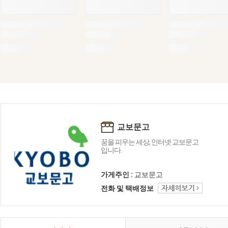
교보문고
꿈을 피우는 세상, 인터넷 교보문고
입니다.
가게주인 :
교보문고
전화 및 택배정보