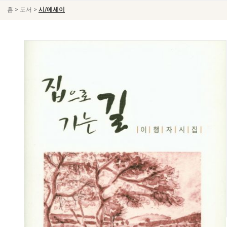
>
>
홈
도서
시/에세이