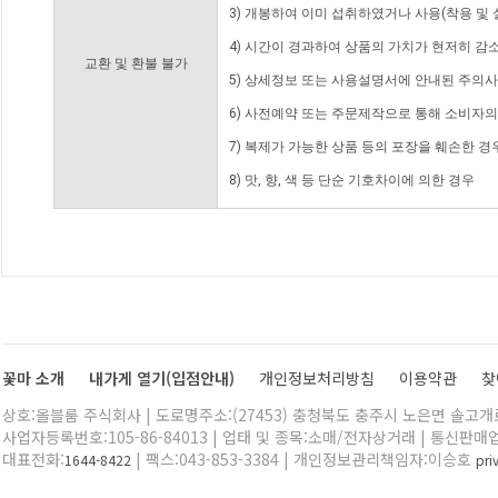
3) 개봉하여 이미 섭취하였거나 사용(착용 및 
4) 시간이 경과하여 상품의 가치가 현저히 감
교환 및 환불 불가
5) 상세정보 또는 사용설명서에 안내된 주의사
6) 사전예약 또는 주문제작으로 통해 소비자
7) 복제가 가능한 상품 등의 포장을 훼손한 경
8) 맛, 향, 색 등 단순 기호차이에 의한 경우
꽃마 소개
내가게 열기(입점안내)
개인정보처리방침
이용약관
찾
상호:올블룸 주식회사 | 도로명주소:(27453) 충청북도 충주시 노은면 솔고개로 
사업자등록번호:105-86-84013 | 업태 및 종목:소매/전자상거래 | 통신판매
대표전화:
| 팩스:043-853-3384 | 개인정보관리책임자:이승호
1644-8422
pr