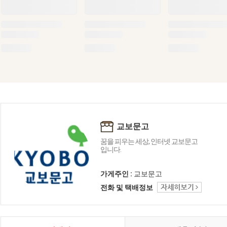
교보문고
꿈을 피우는 세상, 인터넷 교보문고
입니다.
가게주인 :
교보문고
전화 및 택배정보