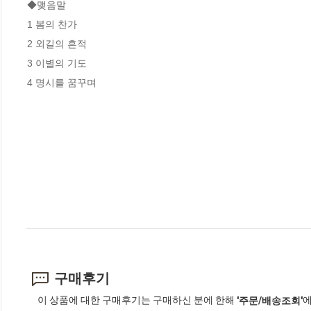
◆맺음말

1 봄의 찬가

2 외길의 흔적

3 이별의 기도

4 명시를 꿈꾸며
구매후기
이 상품에 대한 구매후기는 구매하신 분에 한해
에
'주문/배송조회'