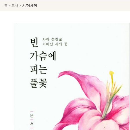
>
>
홈
도서
시/에세이