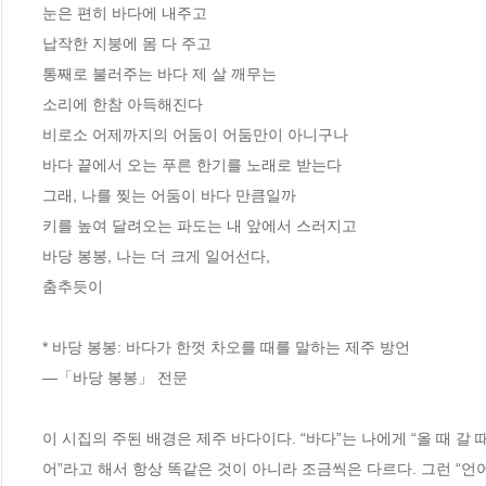
눈은 편히 바다에 내주고

납작한 지붕에 몸 다 주고

통째로 불러주는 바다 제 살 깨무는 

소리에 한참 아득해진다

비로소 어제까지의 어둠이 어둠만이 아니구나

바다 끝에서 오는 푸른 한기를 노래로 받는다

그래, 나를 찢는 어둠이 바다 만큼일까

키를 높여 달려오는 파도는 내 앞에서 스러지고

바당 봉봉, 나는 더 크게 일어선다, 

춤추듯이

* 바당 봉봉: 바다가 한껏 차오를 때를 말하는 제주 방언

―「바당 봉봉」 전문

이 시집의 주된 배경은 제주 바다이다. “바다”는 나에게 “올 때 갈 
어”라고 해서 항상 똑같은 것이 아니라 조금씩은 다르다. 그런 “언