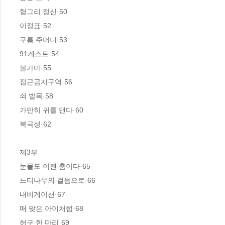
헝그리 정신·50

이정표·52

구름 주머니·53

91게스트·54

불가마·55

접근금지구역·56

쇠 발목·58

가만히 귀를 댄다·60

북극성·62

제3부

눈물도 이젠 춤이다·65          

느티나무의 걸음으로·66

내비게이션·67

매 맞은 아이처럼·68

허구 한 마리·69
