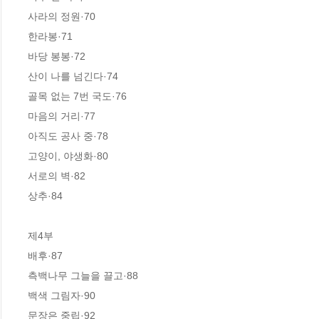
사라의 정원·70

한라봉·71

바당 봉봉·72

산이 나를 넘긴다·74

골목 없는 7번 국도·76

마음의 거리·77

아직도 공사 중·78

고양이, 야생화·80

서로의 벽·82

상추·84

제4부

배후·87

측백나무 그늘을 끌고·88

백색 그림자·90

문장은 중립·92
