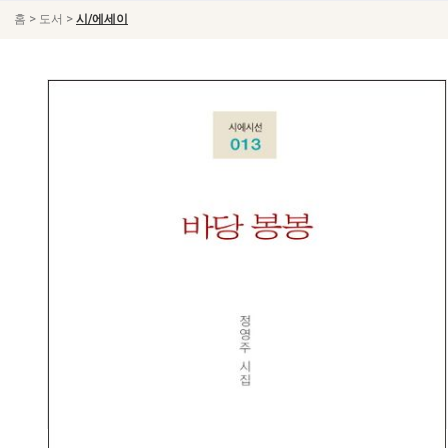
>
>
홈
도서
시/에세이