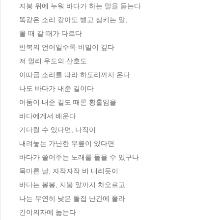
지붕 위에 누워 바다가 하는 말을 듣는다

똑같은 소리 같아도 뱉고 삼키는 말, 

올 때 갈 때가 다르다

반복의 언어일수록 비밀이 깊다

저 멀리 우도의 산호도 

이따금 소리를 따라 하도리까지 온다

나도 바다가 내준 길이다

어둠이 내준 길도 때론 황홀임을 

바다에게서 배운다

기다릴 수 있다면, 나직이 

내려놓는 가난한 무릎이 있다면

바다가 쓸어주는 노래를 들을 수 있구나

목마른 날, 자작자작 비 내리듯이 

바다는 봉봉, 지붕 앞까지 차오르고

나는 무연히 낮은 돌집 난간에 올라 

간이의자에 눕는다
