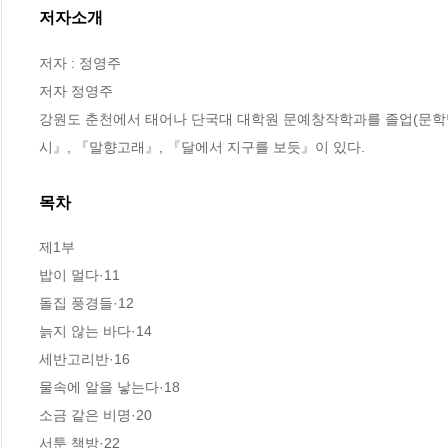
저자소개
저자 : 정영주

저자 정영주

강원도 춘천에서 태어나 단국대 대학원 문예창작학과를 졸업(문학박
시』, 『말향고래』, 『달에서 지구를 보듯』이 있다.
목차
제1부

밥이 멀다·11

돌집 풍경들·12

늙지 않는 바다·14

세반고리반·16

물속에 알을 낳는다·18

소금 같은 비명·20

서툰 책방·22
