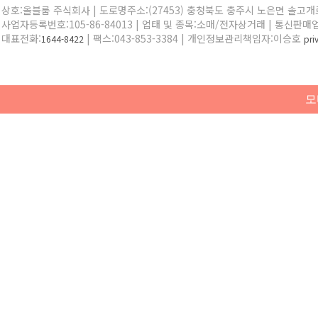
상호:올블룸 주식회사 | 도로명주소:(27453) 충청북도 충주시 노은면 솔고개로 
사업자등록번호:105-86-84013 | 업태 및 종목:소매/전자상거래 | 통신판매
대표전화:
| 팩스:043-853-3384 | 개인정보관리책임자:이승호
1644-8422
pr
모