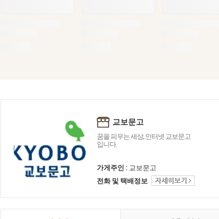
교보문고
꿈을 피우는 세상, 인터넷 교보문고
입니다.
가게주인 :
교보문고
전화 및 택배정보