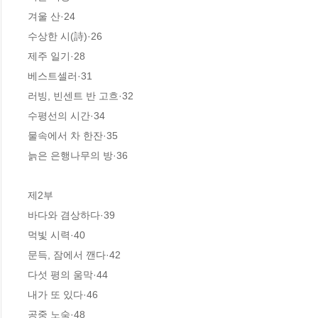
겨울 산·24

수상한 시(詩)·26

제주 일기·28

베스트셀러·31

러빙, 빈센트 반 고흐·32

수평선의 시간·34

물속에서 차 한잔·35

늙은 은행나무의 방·36

제2부

바다와 겸상하다·39

먹빛 시력·40

문득, 잠에서 깬다·42

다섯 평의 움막·44

내가 또 있다·46

공중 노숙·48
