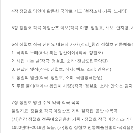
4장 정철호 명인이 활동한 국악로 지도 (현장조사·기록_노재명)

5장 정철호 작곡 아쟁산조 악보(작곡·아쟁_정철호, 채보_안지영, 
6장 정철호 작곡 신민요 대표작 가사 (정리_청강 정철호 전통예술진
1. 국악의 노래(하나 되는 강산이여)(작곡: 정철호)

2. 시집 가는 날(작곡: 정철호, 소리: 전남도립국악단)

3. 유달산 옛정(작곡: 정철호, 작사: 백포, 소리: 안숙선)

4. 통일의 염원(작곡: 정철호, 소리: 국립창극단원)

5. 푸른 풀이(벽계수 황진이 사랑)(작곡: 정철호, 소리: 안숙선·김차경
7장 정철호 명인 주요 약력·작곡 목록

붙임자료 ‘정철호 작곡 아쟁산조·기타 걸작집’ 음반 수록곡

(사)청강 정철호 전통예술진흥회 기획 - 정철호 작곡 아쟁산조·기타
1980년대~2018년 녹음, (사)청강 정철호 전통예술진흥회·국악음