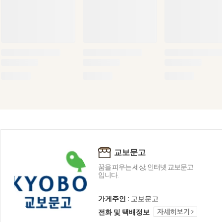
교보문고
꿈을 피우는 세상, 인터넷 교보문고
입니다.
가게주인 :
교보문고
전화 및 택배정보