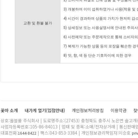
2) 소비자의 과실로 인해 상품 및 구성품의 
3) 개봉하여 이미 섭취하였거나 사용(착용 및 
4) 시간이 경과하여 상품의 가치가 현저히 감
교환 및 환불 불가
5) 상세정보 또는 사용설명서에 안내된 주의사
6) 사전예약 또는 주문제작으로 통해 소비자
7) 복제가 가능한 상품 등의 포장을 훼손한 경
8) 맛, 향, 색 등 단순 기호차이에 의한 경우
꽃마 소개
내가게 열기(입점안내)
개인정보처리방침
이용약관
찾
상호:올블룸 주식회사 | 도로명주소:(27453) 충청북도 충주시 노은면 솔고개로 
사업자등록번호:105-86-84013 | 업태 및 종목:소매/전자상거래 | 통신판매
대표전화:
| 팩스:043-853-3384 | 개인정보관리책임자:이승호
1644-8422
pr