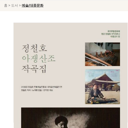
>
>
홈
도서
예술/대중문화