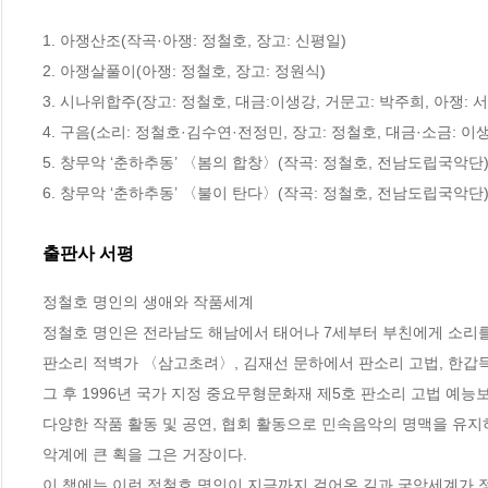
1. 아쟁산조(작곡·아쟁: 정철호, 장고: 신평일) 

2. 아쟁살풀이(아쟁: 정철호, 장고: 정원식) 

3. 시나위합주(장고: 정철호, 대금:이생강, 거문고: 박주희, 아쟁: 서정
4. 구음(소리: 정철호·김수연·전정민, 장고: 정철호, 대금·소금: 이생강
5. 창무악 ‘춘하추동’ 〈봄의 합창〉(작곡: 정철호, 전남도립국악단)
6. 창무악 ‘춘하추동’ 〈불이 탄다〉(작곡: 정철호, 전남도립국악단
출판사 서평
정철호 명인의 생애와 작품세계

정철호 명인은 전라남도 해남에서 태어나 7세부터 부친에게 소리를
판소리 적벽가 〈삼고초려〉, 김재선 문하에서 판소리 고법, 한갑득
그 후 1996년 국가 지정 중요무형문화재 제5호 판소리 고법 예능
다양한 작품 활동 및 공연, 협회 활동으로 민속음악의 명맥을 유지
악계에 큰 획을 그은 거장이다.

이 책에는 이런 정철호 명인이 지금까지 걸어온 길과 국악세계가 