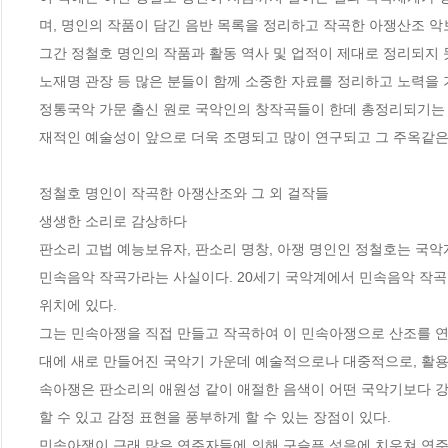
며, 명인의 작품이 담긴 음반 목록을 정리하고 작곡한 아쟁산조 악
그간 정철호 명인의 작품과 활동 역사 및 업적이 제대로 정리되지
노재명 관장 등 많은 분들이 함께 소중한 자료를 정리하고 노력을 
정통국악 가문 출신 원로 국악인의 창작곡들이 한데 총정리되기는 
재적인 예술성이 앞으로 더욱 조명되고 많이 연구되고 그 주옥같은 
정철호 명인이 작곡한 아쟁산조와 그 외 걸작들

생생한 소리로 감상하다

판소리 고법 예능보유자, 판소리 명창, 아쟁 명인인 정철호는 국악
민속음악 작곡가라는 사실이다. 20세기 국악계에서 민속음악 작곡
위치에 있다.

그는 민속아쟁을 직접 만들고 작곡하여 이 민속아쟁으로 산조를 
대에 새로 만들어진 국악기 가운데 예술적으로나 대중적으로, 활용
속아쟁은 판소리의 애원성 같이 애절한 음색이 어떤 국악기보다 강
할 수 있고 감정 표현을 풍부하게 할 수 있는 장점이 있다. 

민속아쟁이 근래 많은 연주자들에 의해 구슬픈 성음에 치우쳐 연주