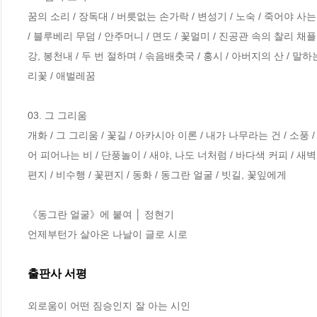
꿈의 소리 / 장독대 / 버릇없는 손가락 / 변성기 / 노숙 / 죽어야 사는 달 
/ 블루베리 무덤 / 안주머니 / 면도 / 꽃멀미 / 진공관 속의 찰리 채플린
강, 봉천내 / 두 번 절하며 / 솎음배춧국 / 홍시 / 아버지의 산 / 
리꽃 / 애벌레꿈   

03. 그 그리움 

개화 / 그 그리움 / 꽃길 / 아카시아 이론 / 내가 나무라는 건 / 소풍 
어 피어나는 비 / 단풍놀이 / 새야, 나도 너처럼 / 바다색 커피 / 새벽이슬
편지 / 비수행 / 꽃편지 / 동화 / 동그란 얼굴 / 빗길, 꽃잎에게 

《동그란 얼굴》에 붙여 │ 정현기 

언제부턴가 살아온 나날이 글로 시로
출판사 서평
외로움이 어떤 짐승인지 잘 아는 시인
