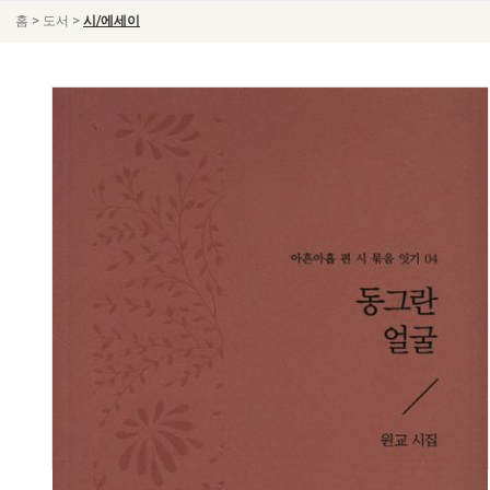
>
>
홈
도서
시/에세이