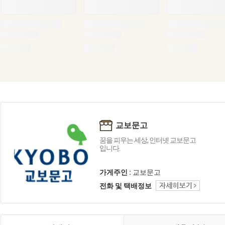
교보문고
꿈을 피우는 세상, 인터넷 교보문고
입니다.
가게주인 :
교보문고
전화 및 택배정보