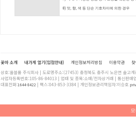
8) 맛, 향, 색 등 단순 기호차이에 의한 경우
꽃마 소개
내가게 열기(입점안내)
개인정보처리방침
이용약관
찾
상호:올블룸 주식회사 | 도로명주소:(27453) 충청북도 충주시 노은면 솔고개로 
사업자등록번호:105-86-84013 | 업태 및 종목:소매/전자상거래 | 통신판매
대표전화:
| 팩스:043-853-3384 | 개인정보관리책임자:이승호
1644-8422
pr
모