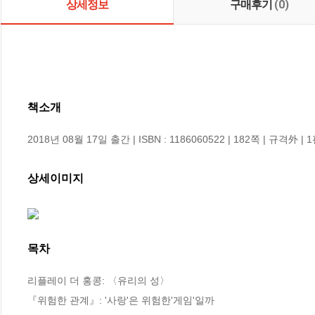
상세정보
구매후기
(0)
책소개
2018년 08월 17일 출간 | ISBN : 1186060522 | 182쪽 | 규격外 | 
상세이미지
목차
리플레이 더 홍콩: 〈유리의 성〉

『위험한 관계』: '사랑'은 위험한'게임'일까
