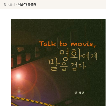
>
>
홈
도서
예술/대중문화