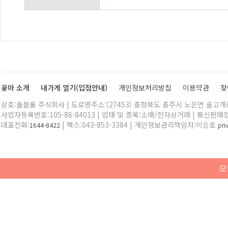
꽃마 소개
내가게 열기(입점안내)
개인정보처리방침
이용약관
찾
상호:올블룸 주식회사 | 도로명주소:(27453) 충청북도 충주시 노은면 솔고개로 
사업자등록번호:105-86-84013 | 업태 및 종목:소매/전자상거래 | 통신판매
대표전화:
| 팩스:043-853-3384 | 개인정보관리책임자:이승호
1644-8422
pr
모