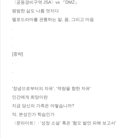
〈공동경비구역 JSA〉vs 『DMZ』

평범한 삶도 나름 멋지다

멜로드라마를 관통하는 말, 몸, 그리고 마음

.

.

.

[중략]

.

.

.

'정념으로부터의 자유', '역량을 향한 자유'

인간에게 희망이란

지금 당신의 가족은 어떻습니까?

악, 본성인가 학습인가

〈문라이트〉: '성장 소설' 혹은 '혐오 발언 피해 보고서'