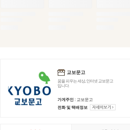
교보문고
꿈을 피우는 세상, 인터넷 교보문고
입니다.
가게주인 :
교보문고
전화 및 택배정보