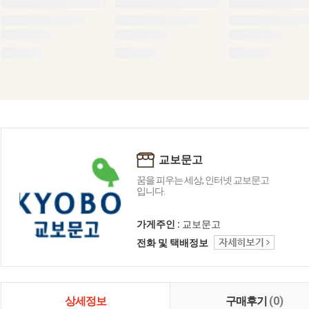
교보문고
꿈을 피우는 세상, 인터넷 교보문고
입니다.
가게주인 :
교보문고
전화 및 택배정보
상세정보
구매후기
(0)