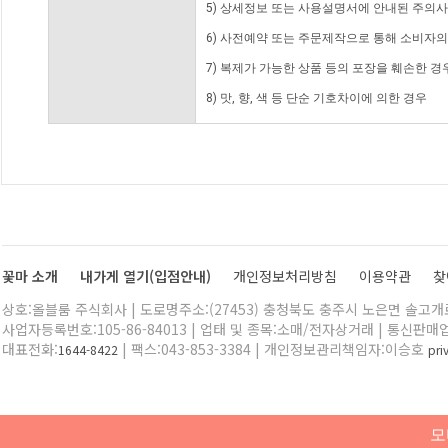
5) 상세정보 또는 사용설명서에 안내된 주의사
6) 사전예약 또는 주문제작으로 통해 소비자
7) 복제가 가능한 상품 등의 포장을 훼손한 경
8) 맛, 향, 색 등 단순 기호차이에 의한 경우
꽃마 소개
내가게 열기(입점안내)
개인정보처리방침
이용약관
찾
상호:올블룸 주식회사 | 도로명주소:(27453) 충청북도 충주시 노은면 솔고개로 
사업자등록번호:105-86-84013 | 업태 및 종목:소매/전자상거래 | 통신판매
대표전화:
| 팩스:043-853-3384 | 개인정보관리책임자:이승호
1644-8422
pr
모