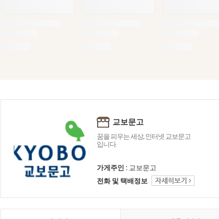
교보문고
꿈을 피우는 세상, 인터넷 교보문고
입니다.
가게주인 :
교보문고
전화 및 택배정보