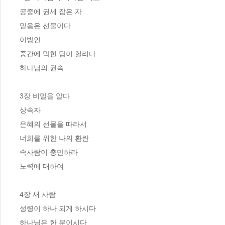
공중에 권세 잡은 자

믿음은 선물이다

이방인

중간에 막힌 담이 헐리다

하나님의 권속

3장 비밀을 알다

상속자

은혜의 선물을 따라서

너희를 위한 나의 환란

속사람이 충만하라

노력에 대하여

4장 새 사람

성령이 하나 되게 하시다

하나님은 한 분이시다
