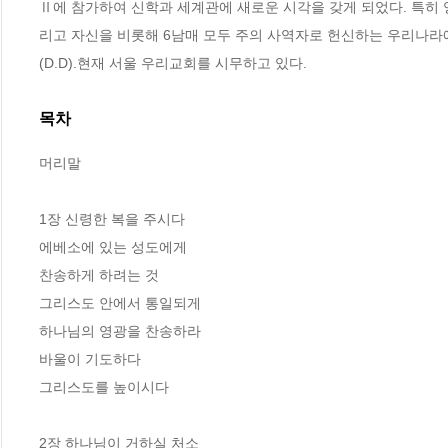
Ⅱ에 참가하여 신학과 세계관에 새로운 시각을 갖게 되었다. 특히
리고 자신을 비롯해 6남매 모두 주의 사역자로 헌신하는 우리나라
(D.D).현재 서울 우리교회를 시무하고 있다.
목차
머리말

1장 신령한 복을 주시다

에베소에 있는 성도에게

찬송하게 하려는 것

그리스도 안에서 통일되게

하나님의 영광을 찬송하라

바울이 기도하다

그리스도를 높이시다

2장 하나님이 거하실 처소
