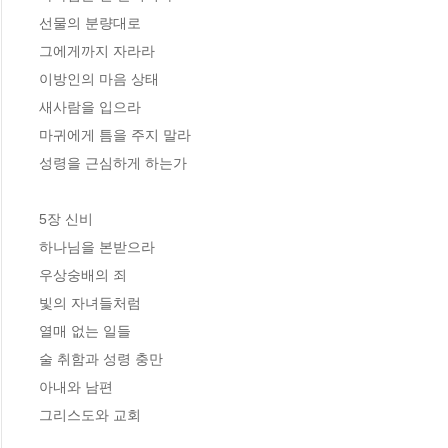
선물의 분량대로

그에게까지 자라라

이방인의 마음 상태

새사람을 입으라

마귀에게 틈을 주지 말라

성령을 근심하게 하는가

5장 신비

하나님을 본받으라

우상숭배의 죄

빛의 자녀들처럼

열매 없는 일들

술 취함과 성령 충만

아내와 남편

그리스도와 교회
