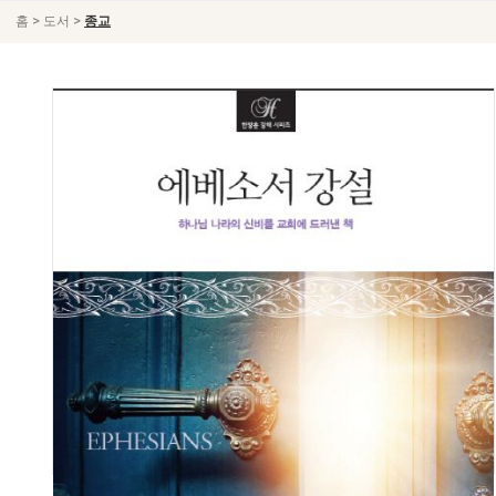
>
>
홈
도서
종교