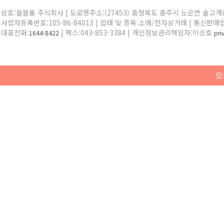
상호:올블룸 주식회사 | 도로명주소:(27453) 충청북도 충주시 노은면 솔고개로 
사업자등록번호:105-86-84013 | 업태 및 종목:소매/전자상거래 | 통신판매
대표전화:
| 팩스:043-853-3384 | 개인정보관리책임자:이승호
1644-8422
pr
모