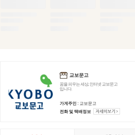
교보문고
꿈을 피우는 세상, 인터넷 교보문고
입니다.
가게주인 :
교보문고
전화 및 택배정보