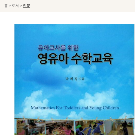
>
>
홈
도서
인문