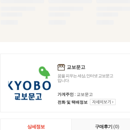
교보문고
꿈을 피우는 세상, 인터넷 교보문고
입니다.
가게주인 :
교보문고
전화 및 택배정보
상세정보
구매후기
(0)