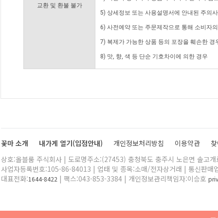
교환 및 환불 불가
5) 상세정보 또는 사용설명서에 안내된 주의사
6) 사전예약 또는 주문제작으로 통해 소비자
7) 복제가 가능한 상품 등의 포장을 훼손한 경
8) 맛, 향, 색 등 단순 기호차이에 의한 경우
꽃마 소개
내가게 열기(입점안내)
개인정보처리방침
이용약관
찾
상호:올블룸 주식회사 | 도로명주소:(27453) 충청북도 충주시 노은면 솔고개로 
사업자등록번호:105-86-84013 | 업태 및 종목:소매/전자상거래 | 통신판매
대표전화:
| 팩스:043-853-3384 | 개인정보관리책임자:이승호
1644-8422
pr