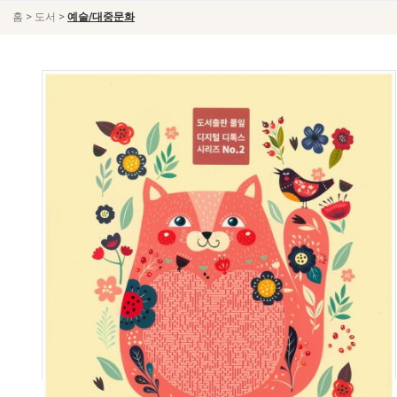
>
>
홈
도서
예술/대중문화