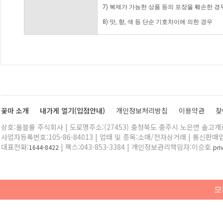
7) 복제가 가능한 상품 등의 포장을 훼손한 경
8) 맛, 향, 색 등 단순 기호차이에 의한 경우
꽃마 소개
내가게 열기(입점안내)
개인정보처리방침
이용약관
찾
상호:올블룸 주식회사 | 도로명주소:(27453) 충청북도 충주시 노은면 솔고개로 
사업자등록번호:105-86-84013 | 업태 및 종목:소매/전자상거래 | 통신판매
대표전화:
| 팩스:043-853-3384 | 개인정보관리책임자:이승호
1644-8422
pr
모