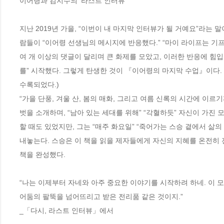
이어령과 김지수의 ‘라스트 인터뷰’

지난 2019년 가을, “이번이 내 마지막 인터뷰가 될 거예요”라는 
람들이 “이어령 선생님의 메시지에 반응했다.” “마이 라이프는 
여 개 이상의 댓글이 달리며 큰 화제를 모았고, 이러한 반응에 힘
를” 시작했다. 그렇게 탄생한 것이 『이어령의 마지막 수업』이다.
수록되었다.)

“가을 단풍, 겨울 산, 봄의 매화, 그리고 여름 신록의 시간에 이르
벗을 소개하며, “남아 있는 세대를 위해” “각혈하듯” 자신이 가진 
할 때도 있었지만, 그는 “매주 화요일” “죽어가는 스승 곁에서 삶의
내놓는다. 스승은 이 책을 읽을 제자들에게 자신의 지혜를 온전히 전
책을 완성했다.

“나는 이제부터 자네와 아주 중요한 이야기를 시작하려 하네. 이 모
어둠의 팔뚝을 넘어뜨리고 받은 전리품 같은 것이지.”

_「다시, 라스트 인터뷰」에서
