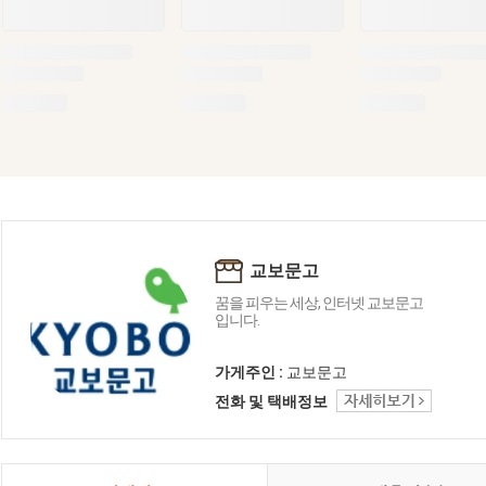
교보문고
꿈을 피우는 세상, 인터넷 교보문고
입니다.
가게주인 :
교보문고
전화 및 택배정보