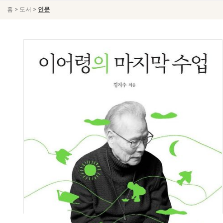
>
>
홈
도서
인문