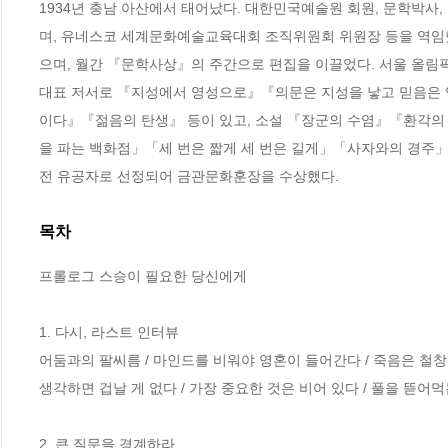
1934년 충남 아산에서 태어났다. 대한민국예술원 회원, 문학박
며, 유네스코 세계문화예술교육대회 조직위원회 위원장 등을 역
으며, 월간 『문학사상』의 주간으로 편집을 이끌었다. 서울 올림
대표 저서로 『지성에서 영성으로』『의문은 지성을 낳고 믿음은
이다』『젊음의 탄생』 등이 있고, 소설 『장군의 수염』『환각의
을 파는 백화점」「세 번은 짧게 세 번은 길게」「사자와의 경주」 
전 유공자로 선정되어 금관문화훈장을 수상했다.
목차
프롤로그 스승이 필요한 당신에게

1. 다시, 라스트 인터뷰

어둠과의 팔씨름 / 마인드를 비워야 영혼이 들어간다 / 죽음은 철창을
생각하면 겁날 게 없다 / 가장 중요한 것은 비어 있다 / 풀을 뜯어
2. 큰 질문을 경계하라
