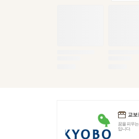
교보
꿈을 피우는
입니다.