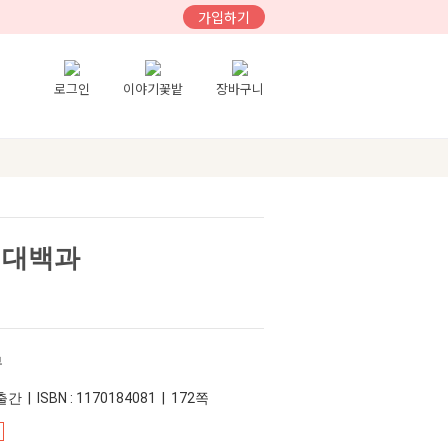
가입하기
로그인
이야기꽃밭
장바구니
 대백과
부
간 | ISBN : 1170184081 | 172쪽