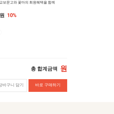
교보문고와 꽃마의 회원혜택을 함께
0원
10%
원
총 합계금액
장바구니 담기
바로 구매하기