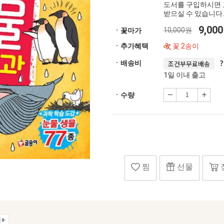
도서를 구입하시면 
받으실 수 있습니다.
9,00
10,000원
ㆍ꽃마가
ㆍ추가혜택
꽃 2송이
ㆍ배송비
조건부무료배송
1일 이내 출고
ㆍ수량
찜
선물
+