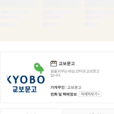
교보문고
꿈을 피우는 세상, 인터넷 교보문고
입니다.
가게주인 :
교보문고
전화 및 택배정보