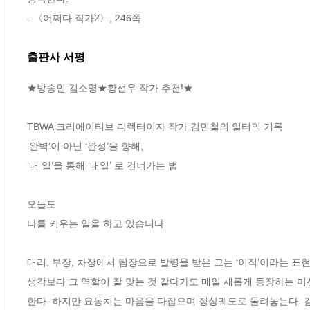
- 〈어쩌다 작가2〉, 246쪽
출판사 서평
★방송인 김소영★황선우 작가 추천!★

TBWA 크리에이티브 디렉터이자 작가 김민철의 일터의 기록  

‘완벽’이 아닌 ‘완성’을 향해, 

‘내 일’을 통해 ‘내일’ 로 건너가는 법 

오늘도 

나를 키우는 일을 하고 있습니다    

대리, 부장, 차장에서 팀장으로 발령을 받은 그는 ‘이직’이라는 표
생각보다 그 역할이 잘 맞는 것 같다가도 매일 새롭게 등장하는 
한다. 하지만 요동치는 마음을 다잡으며 정상궤도로 돌려놓는다. 김