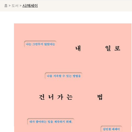
>
>
홈
도서
시/에세이