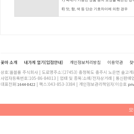
7) 복제가 가능한 상품 등의 포장을 훼손한 경
8) 맛, 향, 색 등 단순 기호차이에 의한 경우
꽃마 소개
내가게 열기(입점안내)
개인정보처리방침
이용약관
찾
상호:올블룸 주식회사 | 도로명주소:(27453) 충청북도 충주시 노은면 솔고개로 
사업자등록번호:105-86-84013 | 업태 및 종목:소매/전자상거래 | 통신판매
대표전화:
| 팩스:043-853-3384 | 개인정보관리책임자:이승호
1644-8422
pr
모