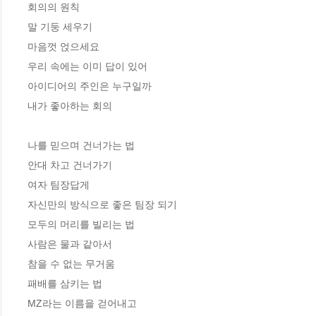
회의의 원칙 

말 기둥 세우기

마음껏 얹으세요

우리 속에는 이미 답이 있어

아이디어의 주인은 누구일까

내가 좋아하는 회의

나를 믿으며 건너가는 법 

안대 차고 건너가기

여자 팀장답게

자신만의 방식으로 좋은 팀장 되기 

모두의 머리를 빌리는 법

사람은 물과 같아서 

참을 수 없는 무거움

패배를 삼키는 법

MZ라는 이름을 걷어내고
