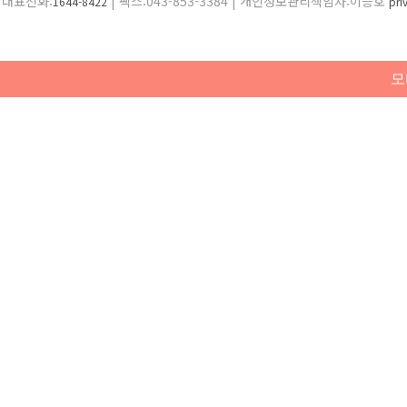
대표전화:
| 팩스:043-853-3384 | 개인정보관리책임자:이승호
1644-8422
pr
모