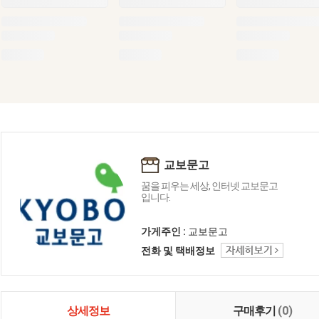
교보문고
꿈을 피우는 세상, 인터넷 교보문고
입니다.
가게주인 :
교보문고
전화 및 택배정보
상세정보
구매후기
(0)