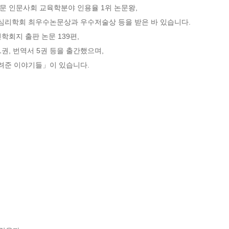
 인문사회 교육학분야 인용율 1위 논문왕,  

리학회 최우수논문상과 우수저술상 등을 받은 바 있습니다.

학회지 출판 논문 139편,

권, 번역서 5권 등을 출간했으며, 

려준 이야기들」이 있습니다.