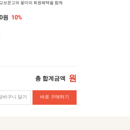
교보문고와 꽃마의 회원혜택을 함께
20원
10%
원
총 합계금액
장바구니 담기
바로 구매하기