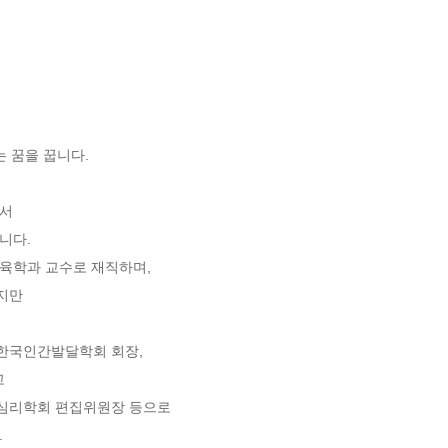
 꿈을 꿉니다.

 

다.

육학과 교수로 재직하며,

만

국인간발달학회 회장,



심리학회 편집위원장 등으로


