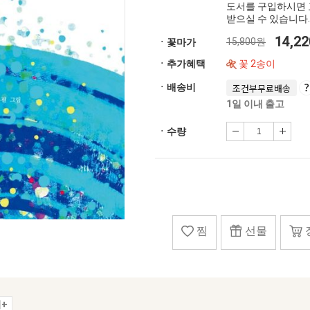
도서를 구입하시면 
받으실 수 있습니다.
14,2
15,800원
ㆍ꽃마가
ㆍ추가혜택
꽃 2송이
ㆍ배송비
조건부무료배송
1일 이내 출고
ㆍ수량
찜
선물
+