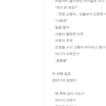
   바람개비 놀이하던 아이들은 어디 갔을까

   “개가 돈 줘요?”  

   「운명 교향곡」선율보다 단호한 이야기들 

   “나중에” 

   말을 할까  

   신발이 헐렁한 이유 

   자유의 무게  

   인생을 누가 고통의 바다라고 했나 

   어디가 지옥인가

   “얼떨떨” 

두 번째 질문

껍데기와 알맹이

   왜 쩍쩍 금이 가는가 

   어디가 아픈가  
