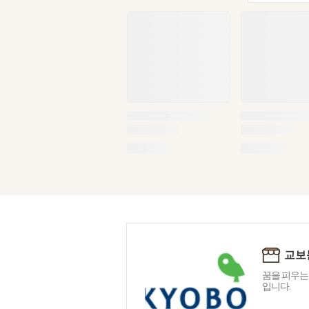
교보
꿈을 피우는
입니다.