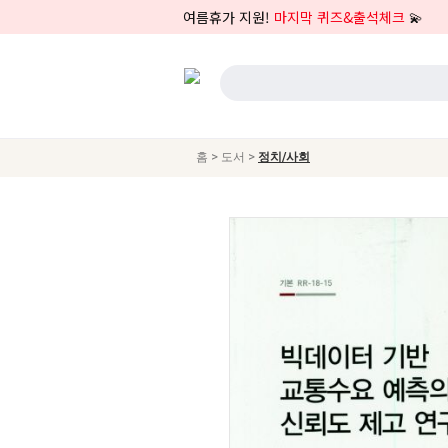
여름휴가 지원!
마지막 퀴즈&출석체크
💫
>
>
홈
도서
정치/사회