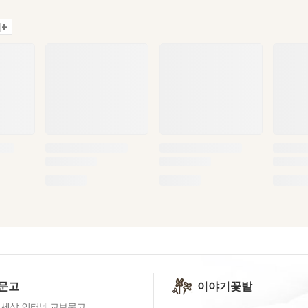
+
문고
이야기꽃밭
 세상, 인터넷 교보문고