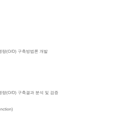
(O/D) 구축방법론 개발

(O/D) 구축결과 분석 및 검증

tion)
