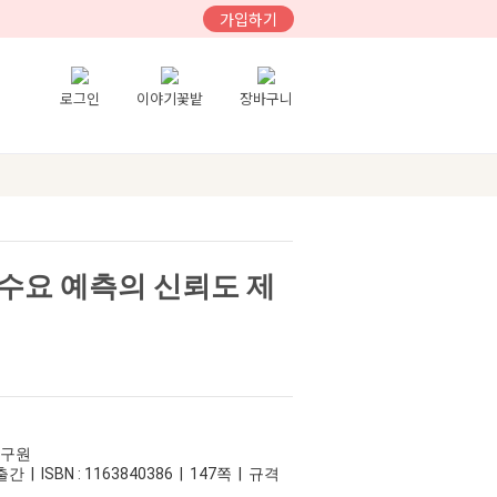
가입하기
로그인
이야기꽃밭
장바구니
수요 예측의 신뢰도 제
연구원
간 | ISBN : 1163840386 | 147쪽 | 규격