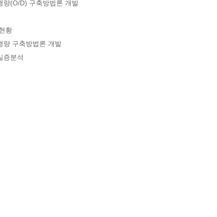
(O/D) 구축방법론 개발

현황

행량 구축방법론 개발

실증분석
