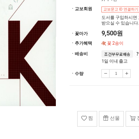
ㆍ교보회원
교보문고 ID 연결하기
도서를 구입하시면 
받으실 수 있습니다.
9,500원
ㆍ꽃마가
ㆍ추가혜택
꽃 2송이
ㆍ배송비
조건부무료배송
1일 이내 출고
ㆍ수량
찜
선물