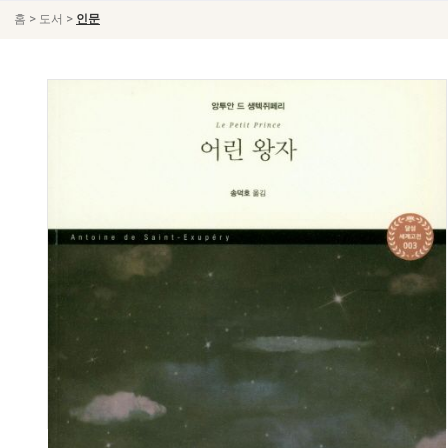
>
>
홈
도서
인문