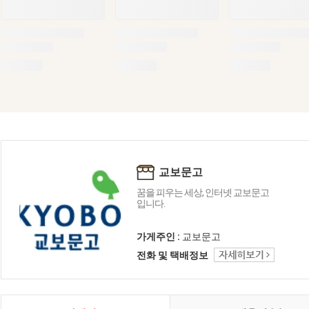
교보문고
꿈을 피우는 세상, 인터넷 교보문고
입니다.
가게주인 :
교보문고
전화 및 택배정보