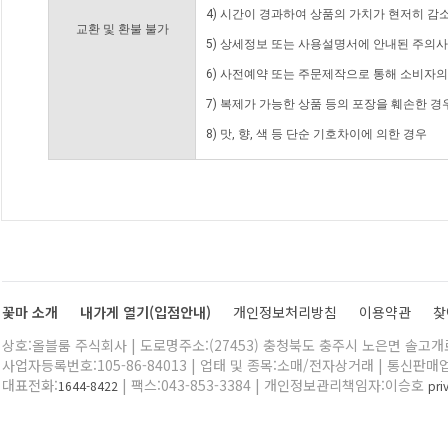
4) 시간이 경과하여 상품의 가치가 현저히 감
교환 및 환불 불가
5) 상세정보 또는 사용설명서에 안내된 주의사
6) 사전예약 또는 주문제작으로 통해 소비자
7) 복제가 가능한 상품 등의 포장을 훼손한 경
8) 맛, 향, 색 등 단순 기호차이에 의한 경우
꽃마 소개
내가게 열기(입점안내)
개인정보처리방침
이용약관
찾
상호:올블룸 주식회사 | 도로명주소:(27453) 충청북도 충주시 노은면 솔고개로 
사업자등록번호:105-86-84013 | 업태 및 종목:소매/전자상거래 | 통신판매
대표전화:
| 팩스:043-853-3384 | 개인정보관리책임자:이승호
1644-8422
pr