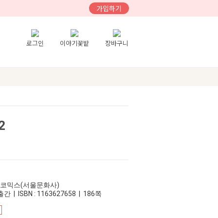
가입하기
로그인
이야기꽃밭
장바구니
2
어코믹스(서울문화사)
간 | ISBN : 1163627658 | 186쪽