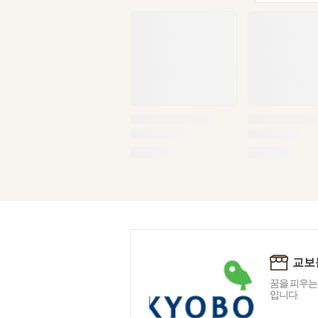
교보
꿈을 피우는
입니다.