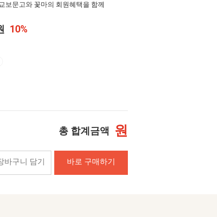
교보문고와 꽃마의 회원혜택을 함께
0원
10%
원
총 합계금액
장바구니 담기
바로 구매하기