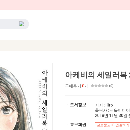
아케비의 세일러복 
구매후기
0
개
(0)
ㆍ도서정보
저자 : Hiro
출판사 : 서울미디
2018년 11월 30일 출
ㆍ교보회원
교보문고 ID 연결하기