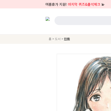
여름휴가 지원!
마지막 퀴즈&출석체크
💫
>
>
홈
도서
만화