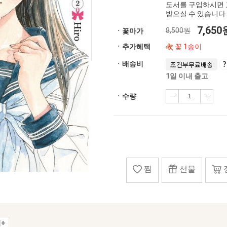
도서를 구입하시면 
받으실 수 있습니다.
7,65
8,500원
ㆍ꽃마가
ㆍ추가혜택
꽃 1송이
ㆍ배송비
조건부무료배송
1일 이내 출고
ㆍ수량
찜
선물
+