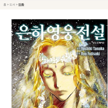
>
>
홈
도서
만화