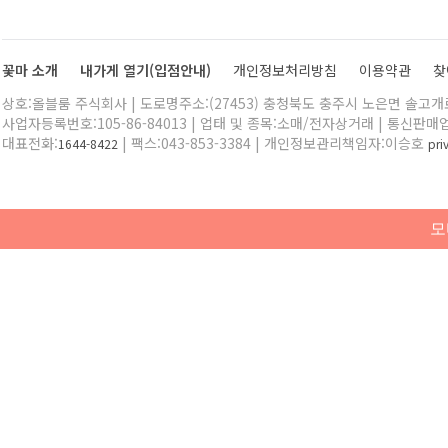
꽃마 소개
내가게 열기(입점안내)
개인정보처리방침
이용약관
찾
상호:올블룸 주식회사 | 도로명주소:(27453) 충청북도 충주시 노은면 솔고개로 
사업자등록번호:105-86-84013 | 업태 및 종목:소매/전자상거래 | 통신판매
대표전화:
| 팩스:043-853-3384 | 개인정보관리책임자:이승호
1644-8422
pr
모