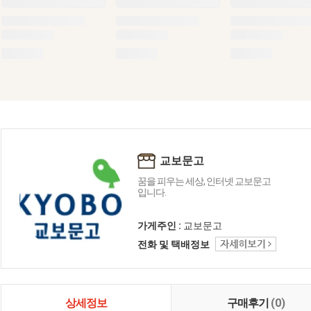
교보문고
꿈을 피우는 세상, 인터넷 교보문고
입니다.
가게주인 :
교보문고
전화 및 택배정보
상세정보
구매후기
(0)