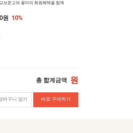
교보문고와 꽃마의 회원혜택을 함께
00원
10%
원
총 합계금액
장바구니 담기
바로 구매하기