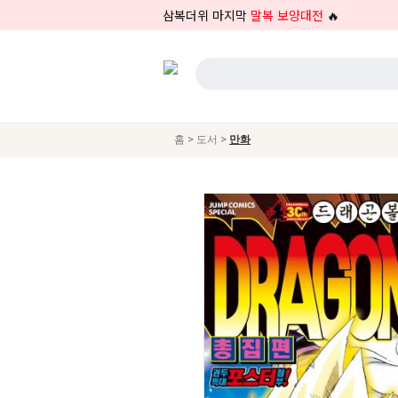
삼복더위 마지막
말복 보양대전
🔥
>
>
홈
도서
만화