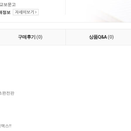
교보문고
택배정보
구매후기
(0)
상품Q&A
(0)
초완전판

맥스!!