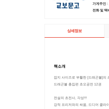
가게주인 :
전화 및 
상세정보
책소개
잡지 사이즈로 부활한 [드래곤볼]의 
드래곤볼 총집편 초오공전 12권

전설의 초전사, 각성!!!

강적 프리저와의 싸움, 드디어 클라이