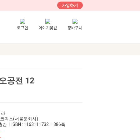
가입하기
로그인
이야기꽃밭
장바구니
오공전 12
키라
어코믹스(서울문화사)
간 | ISBN : 1163111732 | 386쪽