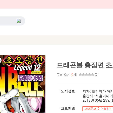
드래곤볼 총집편 초
구매후기
0
개
(0)
ㆍ도서정보
저자 : 토리야마 아
출판사 : 서울미디
2018년 06월 25일 출
ㆍ교보회원
교보문고 ID 연결하기