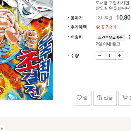
도서를 구입하시면 
받으실 수 있습니다.
10,8
12,000원
ㆍ꽃마가
ㆍ추가혜택
꽃 2송이
ㆍ배송비
조건부무료배송
2일 이내 출고
ㆍ수량
찜
선물
+