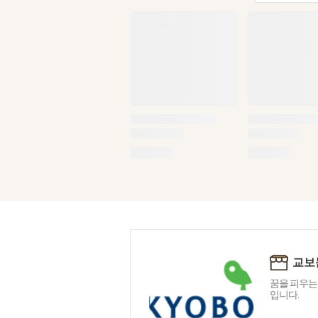
교보
꿈을 피우는
입니다.