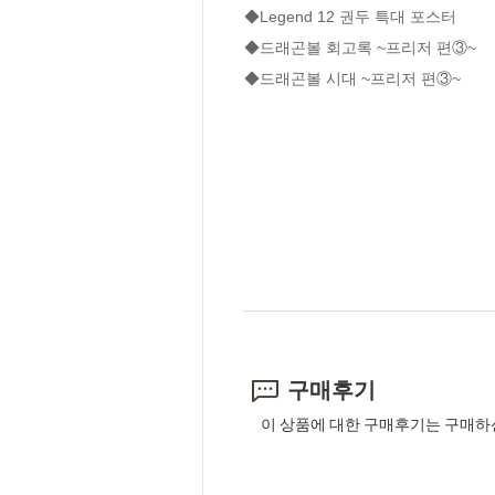
◆Legend 12 권두 특대 포스터

◆드래곤볼 회고록 ~프리저 편③~

◆드래곤볼 시대 ~프리저 편③~
구매후기
이 상품에 대한 구매후기는 구매하