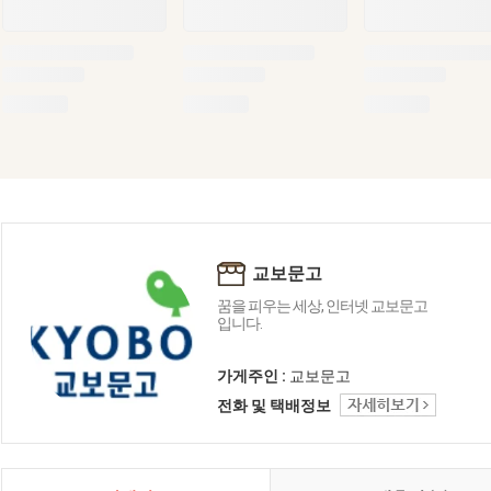
교보문고
꿈을 피우는 세상, 인터넷 교보문고
입니다.
가게주인 :
교보문고
전화 및 택배정보