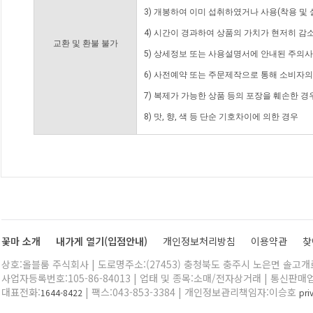
3) 개봉하여 이미 섭취하였거나 사용(착용 및 
4) 시간이 경과하여 상품의 가치가 현저히 감
교환 및 환불 불가
5) 상세정보 또는 사용설명서에 안내된 주의사
6) 사전예약 또는 주문제작으로 통해 소비자
7) 복제가 가능한 상품 등의 포장을 훼손한 경
8) 맛, 향, 색 등 단순 기호차이에 의한 경우
꽃마 소개
내가게 열기(입점안내)
개인정보처리방침
이용약관
찾
상호:올블룸 주식회사 | 도로명주소:(27453) 충청북도 충주시 노은면 솔고개로 
사업자등록번호:105-86-84013 | 업태 및 종목:소매/전자상거래 | 통신판매
대표전화:
| 팩스:043-853-3384 | 개인정보관리책임자:이승호
1644-8422
pr