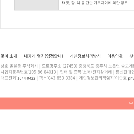
8) 맛, 향, 색 등 단순 기호차이에 의한 경우
꽃마 소개
내가게 열기(입점안내)
개인정보처리방침
이용약관
찾
상호:올블룸 주식회사 | 도로명주소:(27453) 충청북도 충주시 노은면 솔고개로 
사업자등록번호:105-86-84013 | 업태 및 종목:소매/전자상거래 | 통신판매
대표전화:
| 팩스:043-853-3384 | 개인정보관리책임자:이승호
1644-8422
pr
모