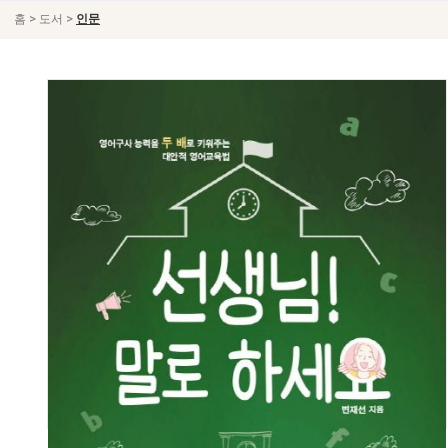
>
>
홈
도서
인문