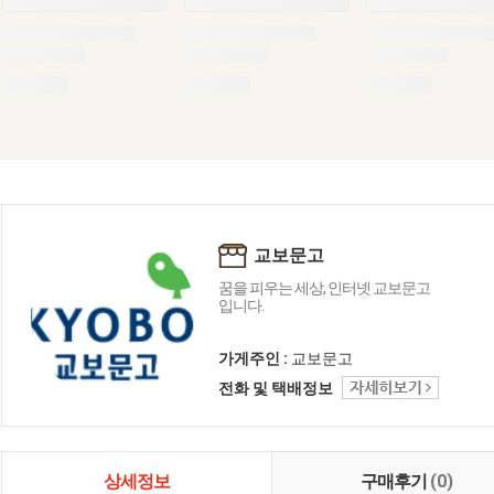
교보문고
꿈을 피우는 세상, 인터넷 교보문고
입니다.
가게주인 :
교보문고
전화 및 택배정보
상세정보
구매후기
(0)