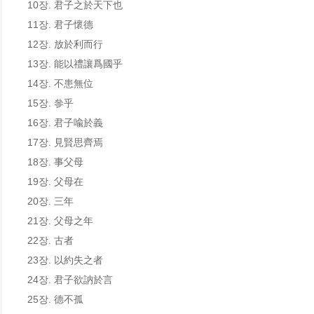
10장. 君子之於天下也

11장. 君子懷德

12장. 放於利而行

13장. 能以禮讓爲國乎

14장. 不患無位

15장. 參乎

16장. 君子喩於義

17장. 見賢思齊焉

18장. 事父母

19장. 父母在

20장. 三年

21장. 父母之年

22장. 古者

23장. 以約失之者

24장. 君子欲訥於言

25장. 德不孤
