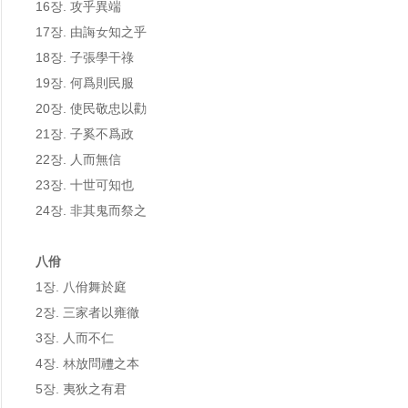
16장. 攻乎異端

17장. 由誨女知之乎

18장. 子張學干祿

19장. 何爲則民服

20장. 使民敬忠以勸

21장. 子奚不爲政

22장. 人而無信

23장. 十世可知也

24장. 非其鬼而祭之

八佾
1장. 八佾舞於庭

2장. 三家者以雍徹

3장. 人而不仁

4장. 林放問禮之本

5장. 夷狄之有君
