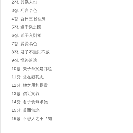
2장. 其爲人也

3장. 巧言令色

4장. 吾日三省吾身

5장. 道千乘之國

6장. 弟子入則孝

7장. 賢賢易色

8장. 君子不重則不威

9장. 愼終追遠

10장. 夫子至於是邦也

11장. 父在觀其志

12장. 禮之用和爲貴

13장. 信近於義

14장. 君子食無求飽

15장. 貧而無諂

16장. 不患人之不己知
