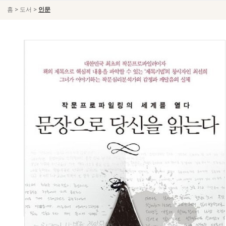
>
>
홈
도서
인문