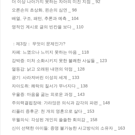
더 이상 나아가지 못하는 자아의 미친 지점 _ 92

오른손의 초상화, 왼손의 심연 _ 98

배열, 구조, 패턴, 추론과 예측 _ 104

영적인 계시로 글의 빈칸을 보다 _ 110

：제3장： 무엇이 문제인가?

자폐: 느꼈으나 느끼지 못하는 마음 _ 118

강박증: 미처 소화시키지 못한 불쾌한 사실들 _ 123

열등감: 낡고 오래된 내면의 약점 _ 128

광기: 사라져버린 이성의 세계 _ 133

자아도취: 쾌락의 질서가 무너지다 _ 138

우울증: 마음을 굶는 외로운 과정 _ 143

주의력결핍장애: 가라앉은 의식과 감각의 파편 _ 148

리플리 증후군: 천 개의 영혼으로 살다 _ 153

우월의식: 각성된 개인의 쓸쓸한 회의감 _ 158

신이 선택한 아이들: 증명 불가능한 사고방식의 소유자 _ 163
