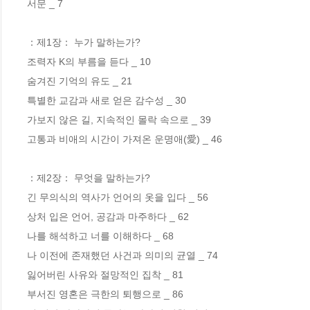
서문 _ 7

：제1장： 누가 말하는가?

조력자 K의 부름을 듣다 _ 10

숨겨진 기억의 유도 _ 21

특별한 교감과 새로 얻은 감수성 _ 30

가보지 않은 길, 지속적인 몰락 속으로 _ 39

고통과 비애의 시간이 가져온 운명애(愛) _ 46

：제2장： 무엇을 말하는가?

긴 무의식의 역사가 언어의 옷을 입다 _ 56

상처 입은 언어, 공감과 마주하다 _ 62

나를 해석하고 너를 이해하다 _ 68

나 이전에 존재했던 사건과 의미의 균열 _ 74

잃어버린 사유와 절망적인 집착 _ 81

부서진 영혼은 극한의 퇴행으로 _ 86
