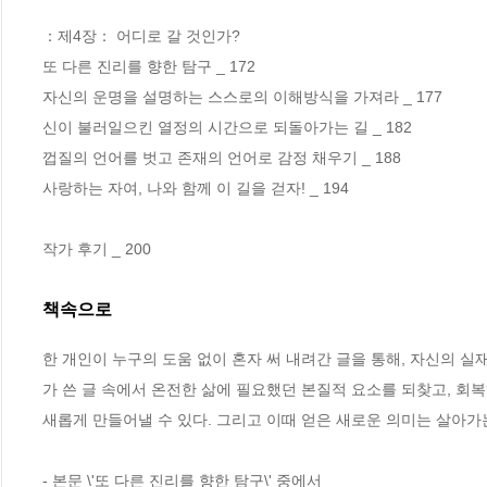
：제4장： 어디로 갈 것인가?

또 다른 진리를 향한 탐구 _ 172

자신의 운명을 설명하는 스스로의 이해방식을 가져라 _ 177

신이 불러일으킨 열정의 시간으로 되돌아가는 길 _ 182

껍질의 언어를 벗고 존재의 언어로 감정 채우기 _ 188

사랑하는 자여, 나와 함께 이 길을 걷자! _ 194

작가 후기 _ 200
책속으로
한 개인이 누구의 도움 없이 혼자 써 내려간 글을 통해, 자신의 
가 쓴 글 속에서 온전한 삶에 필요했던 본질적 요소를 되찾고, 회복
새롭게 만들어낼 수 있다. 그리고 이때 얻은 새로운 의미는 살아가
- 본문 \'또 다른 진리를 향한 탐구\' 중에서