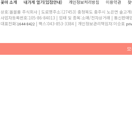
꽃마 소개
내가게 열기(입점안내)
개인정보처리방침
이용약관
찾
상호:올블룸 주식회사 | 도로명주소:(27453) 충청북도 충주시 노은면 솔고개로 
사업자등록번호:105-86-84013 | 업태 및 종목:소매/전자상거래 | 통신판매
대표전화:
| 팩스:043-853-3384 | 개인정보관리책임자:이승호
1644-8422
pr
모