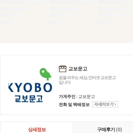
교보문고
꿈을 피우는 세상, 인터넷 교보문고
입니다.
가게주인 :
교보문고
전화 및 택배정보
상세정보
구매후기
(0)