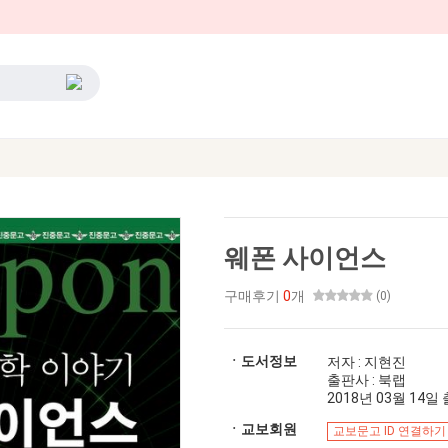
웨폰 사이언스
구매후기
0
개
(0)
ㆍ도서정보
저자 : 지현진
출판사 : 북랩
2018년 03월 14일 출
ㆍ교보회원
교보문고 ID 연결하기