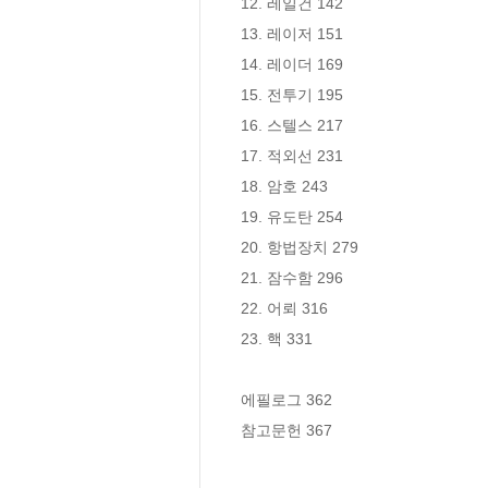
12. 레일건 142

13. 레이저 151

14. 레이더 169

15. 전투기 195

16. 스텔스 217

17. 적외선 231

18. 암호 243

19. 유도탄 254

20. 항법장치 279

21. 잠수함 296

22. 어뢰 316

23. 핵 331

에필로그 362

참고문헌 367