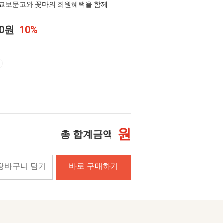
교보문고와 꽃마의 회원혜택을 함께
20원
10%
원
총 합계금액
장바구니 담기
바로 구매하기