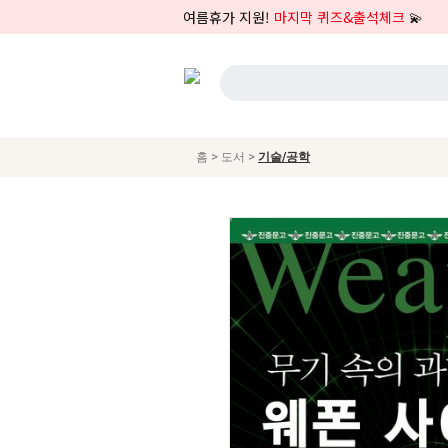
여름휴가 지원!
마지막 퀴즈&출석체크
💫
>
>
홈
도서
기술/공학