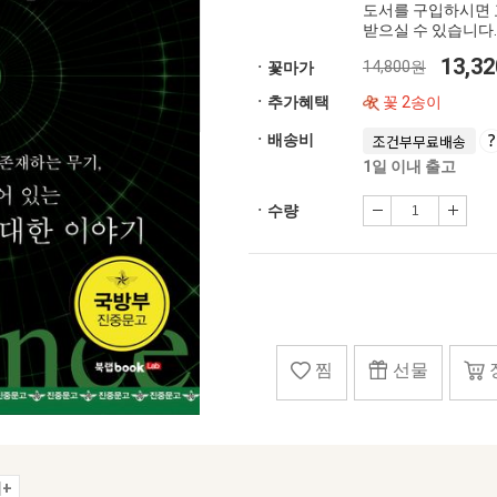
도서를 구입하시면 
받으실 수 있습니다.
13,3
14,800원
ㆍ꽃마가
ㆍ추가혜택
꽃 2송이
ㆍ배송비
조건부무료배송
1일 이내 출고
ㆍ수량
찜
선물
+