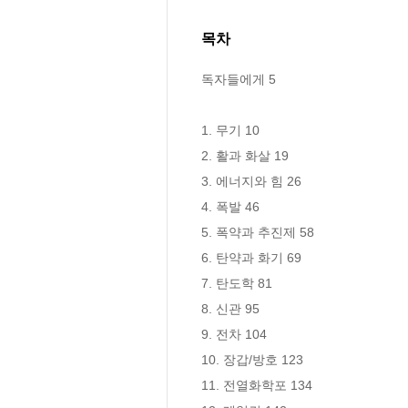
목차
독자들에게 5

1. 무기 10

2. 활과 화살 19

3. 에너지와 힘 26

4. 폭발 46

5. 폭약과 추진제 58

6. 탄약과 화기 69

7. 탄도학 81

8. 신관 95

9. 전차 104

10. 장갑/방호 123

11. 전열화학포 134
