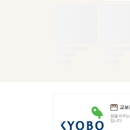
교보
꿈을 피우는
입니다.