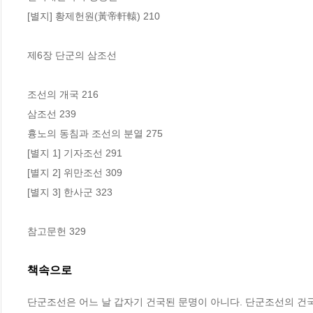
[별지] 황제헌원(黃帝軒轅) 210

제6장 단군의 삼조선

조선의 개국 216

삼조선 239

흉노의 동침과 조선의 분열 275

[별지 1] 기자조선 291

[별지 2] 위만조선 309

[별지 3] 한사군 323

참고문헌 329
책속으로
단군조선은 어느 날 갑자기 건국된 문명이 아니다. 단군조선의 건