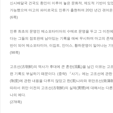
신시배달국 건국도 환인이 이루어 놓은 문화적, 제도적 기반이 있었
가능했으며 마고의 파미르국도 인류가 출현하여 20만 년간 겪어온
(6쪽)
인류 최초의 문명인 메소포타미아의 수메르 문명을 두고 그 이전에
다는 그들의 점토판에 남아있는 기록을 애써 무시하며 마고의 존재
반이 되어 메소포타미아, 이집트, 인더스, 황하문명이 일어나는 기
(98쪽)
고조선(古朝鮮)의 역사가 후대에 큰 혼란(混亂)을 남긴 이유는 고
련 기록도 부실하기 때문이다. (중략) 『사기』에는 고조선에 관한 
(制度)에 관한 내용을 다루지 않았고 한(漢)나라와 위만조선(衛滿朝
따라서 위만 이전의 고조선(古朝鮮)의 실체(實體)에 대해서는 다른 
나의 예다.
(278쪽)