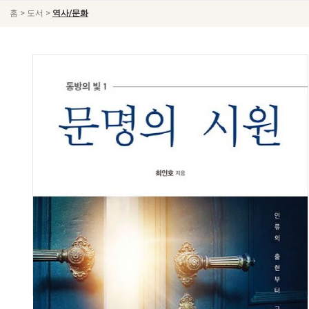
>
>
홈
도서
역사/문화