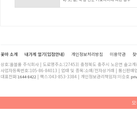
꽃마 소개
내가게 열기(입점안내)
개인정보처리방침
이용약관
찾
상호:올블룸 주식회사 | 도로명주소:(27453) 충청북도 충주시 노은면 솔고개로 
사업자등록번호:105-86-84013 | 업태 및 종목:소매/전자상거래 | 통신판매
대표전화:
| 팩스:043-853-3384 | 개인정보관리책임자:이승호
1644-8422
pr
모