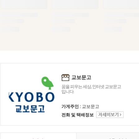
교보문고
꿈을 피우는 세상, 인터넷 교보문고
입니다.
가게주인 :
교보문고
전화 및 택배정보