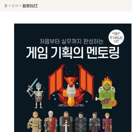
>
>
홈
도서
컴퓨터/IT