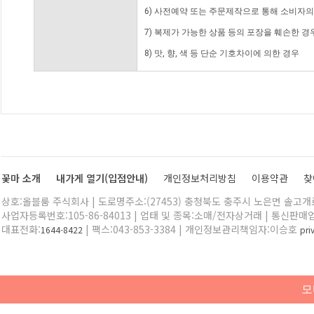
6) 사전예약 또는 주문제작으로 통해 소비자
7) 복제가 가능한 상품 등의 포장을 훼손한 경
8) 맛, 향, 색 등 단순 기호차이에 의한 경우
꽃마 소개
내가게 열기(입점안내)
개인정보처리방침
이용약관
찾
상호:올블룸 주식회사 | 도로명주소:(27453) 충청북도 충주시 노은면 솔고개로 
사업자등록번호:105-86-84013 | 업태 및 종목:소매/전자상거래 | 통신판매
대표전화:
| 팩스:043-853-3384 | 개인정보관리책임자:이승호
1644-8422
pr
모