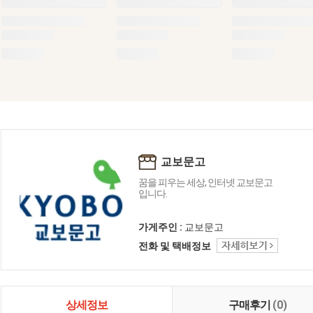
교보문고
꿈을 피우는 세상, 인터넷 교보문고
입니다.
가게주인 :
교보문고
전화 및 택배정보
상세정보
구매후기
(0)