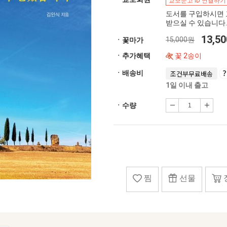
교보문고 ID 연결하기
도서를 구입하시면 
받으실 수 있습니다.
13,5
15,000원
ㆍ꽃마가
ㆍ추가혜택
꽃 2송이
ㆍ배송비
조건부무료배송
1일 이내 출고
ㆍ수량
찜
선물