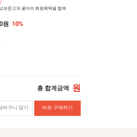
교보문고와 꽃마의 회원혜택을 함께
00원
10%
원
총 합계금액
장바구니 담기
바로 구매하기