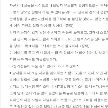
자신의 배설물을 세상으로 내보낼지 유보할지 결정함으로써 ‘통제력’을
그렇지 않으면 정반대가 될 수 있다는 것이다. 실제로 강박적 성향이
완벽함을 강요받는다면 마음 한구석이 늘 불안할 것이다. 많은 사람
게 이런 주변의 압력 탓이 클 것이다. (중략)
만약 정돈되어 있지 않은 주변이 계속 눈에 들어오고, 그래서 스트레
어떤 생각이 드는지도 함께 적어보라. 그리고 만족스러운 상태는 어
를 정하고 목표치를 구체화하는 것이 필요하다. (중략)
이 이야기를 듣고 한 내담자는 집 안 정리가 안 되어 있는 걸 보고 
지면 몸과 마음도 자유로워진다. 
- <정리정돈에 목숨 걸지 말라> 58-60쪽 중에서
■ 남녀를 떠나 쇼핑 자체를 싫어하는 사람도 있을 수 있다. 어떤 
념이나 철학에 따라 소비를 거부하는 것을 말한다. 물자가 귀한 시
안티소비, 계몽형 안티소비, 감시?고발형 안티소비로 나뉜다. (중략
소비 앞에 ‘안티’라는 말이 붙었다는 이유로 단순히 소비에 대한 
식하면서 다른 사람과 차별화하기 위한 수단으로 소비를 이용하는 
근 유행하고 있는 스몰 웨딩이나 스몰 럭셔리처럼 허례허식에서 벗어