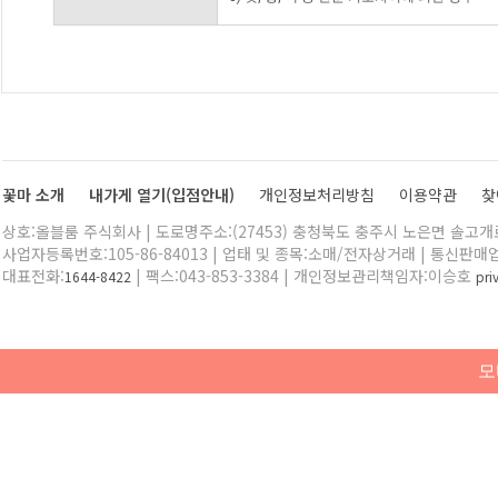
꽃마 소개
내가게 열기(입점안내)
개인정보처리방침
이용약관
찾
상호:올블룸 주식회사 | 도로명주소:(27453) 충청북도 충주시 노은면 솔고개로 
사업자등록번호:105-86-84013 | 업태 및 종목:소매/전자상거래 | 통신판매
대표전화:
| 팩스:043-853-3384 | 개인정보관리책임자:이승호
1644-8422
pr
모