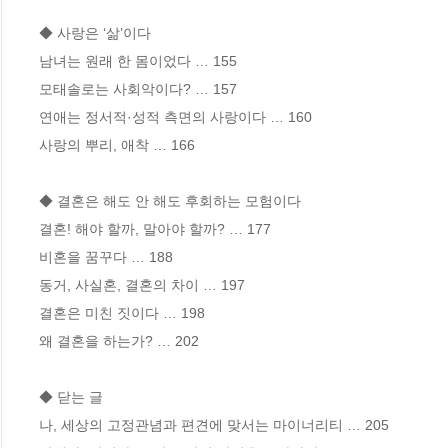
◆ 사랑은 ‘삶’이다

남녀는 원래 한 몸이었다 … 155

모태솔로는 사회악이다? … 157 

연애는 정서적·성적 측면의 사랑이다 … 160

사랑의 뿌리, 애착 … 166

◆ 결혼은 해도 안 해도 후회하는 모험이다

결혼! 해야 할까, 말아야 할까? … 177

비혼을 꿈꾸다 … 188

동거, 사실혼, 결혼의 차이 … 197

결혼은 미친 짓이다 … 198 

왜 결혼을 하는가? … 202

◆ 닫는 글

나, 세상의 고정관념과 편견에 맞서는 마이너리티 … 205
