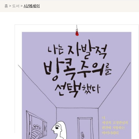
>
>
홈
도서
시/에세이