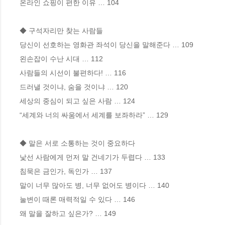
온라인 쇼핑이 편한 이유 … 104

◆ 구석자리만 찾는 사람들

당신이 선호하는 영화관 좌석이 당신을 말해준다 … 109

왼손잡이 수난 시대 … 112 

사람들의 시선이 불편하다! … 116

드러낼 것이냐, 숨을 것이냐 … 120

세상의 중심이 되고 싶은 사람 … 124

“세계와 너의 싸움에서 세계를 보좌하라” … 129

◆ 말은 서로 소통하는 것이 중요하다

낯선 사람에게 먼저 말 건네기가 두렵다 … 133

침묵은 금인가, 독인가 … 137

말이 너무 많아도 병, 너무 없어도 병이다 … 140

눌변이 때론 매력적일 수 있다 … 146

왜 말을 잘하고 싶은가? … 149 
