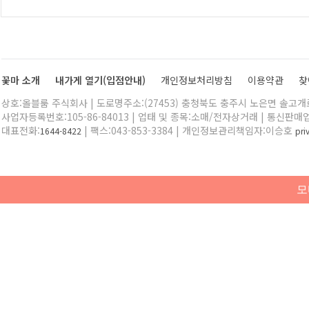
꽃마 소개
내가게 열기(입점안내)
개인정보처리방침
이용약관
찾
상호:올블룸 주식회사 | 도로명주소:(27453) 충청북도 충주시 노은면 솔고개로 
사업자등록번호:105-86-84013 | 업태 및 종목:소매/전자상거래 | 통신판매
대표전화:
| 팩스:043-853-3384 | 개인정보관리책임자:이승호
1644-8422
pr
모