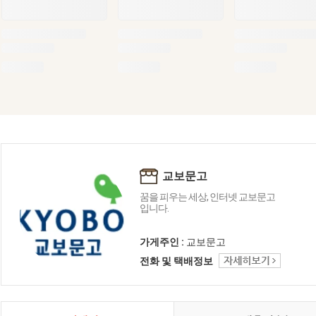
교보문고
꿈을 피우는 세상, 인터넷 교보문고
입니다.
가게주인 :
교보문고
전화 및 택배정보