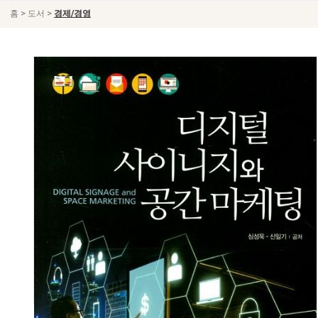
>
>
홈
도서
경제/경영