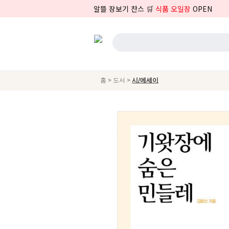
알뜰 장보기 찬스 🛒
식품 오일장
OPEN
>
>
홈
도서
시/에세이