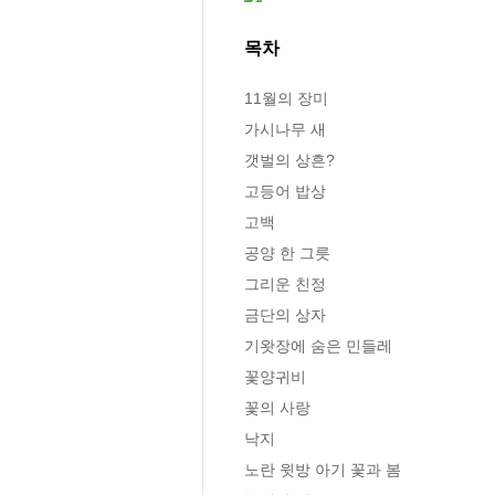
목차
11월의 장미

가시나무 새

갯벌의 상흔?

고등어 밥상

고백

공양 한 그릇

그리운 친정

금단의 상자

기왓장에 숨은 민들레

꽃양귀비

꽃의 사랑

낙지 

노란 윗방 아기 꽃과 봄
