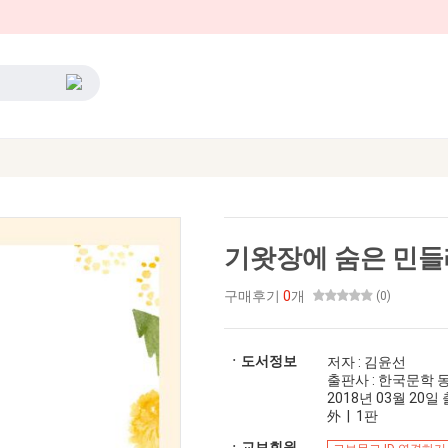
기왓장에 숨은 민들
구매후기
0
개
(0)
ㆍ도서정보
저자 : 김윤선
출판사 : 한국문학 
2018년 03월 20일 출
外 | 1판
ㆍ교보회원