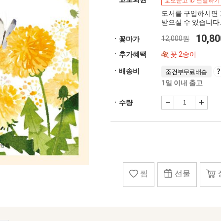
교보문고 ID 연결하기
도서를 구입하시면 
받으실 수 있습니다.
10,8
12,000원
ㆍ꽃마가
ㆍ추가혜택
꽃 2송이
ㆍ배송비
조건부무료배송
1일 이내 출고
ㆍ수량
찜
선물