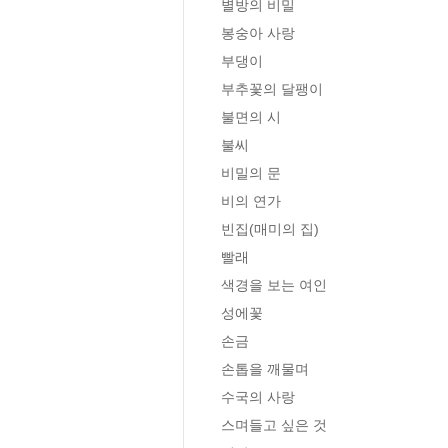
별방의 비밀

봉숭아 사랑

부댕이

부추꽃의 달팽이

불면의 시

불씨

비밀의 문

비의 연가

빈집(매미의 집)

빨래

색경을 보는 여인

성에꽃

손금

손톱을 깨물며

수국의 사랑

스며들고 싶은 것
