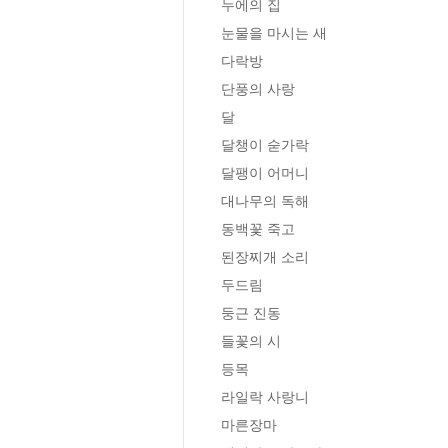
누에의 집

눈물을 마시는 새

다락방

단풍의 사랑

달 

달챙이 숟가락 

달팽이 어머니

대나무의 독해

동백꽃 죽고

된장찌개 소리

두드림

둥근 진동

들꽃의 시

등목

라일락 사랑니

마른장마
