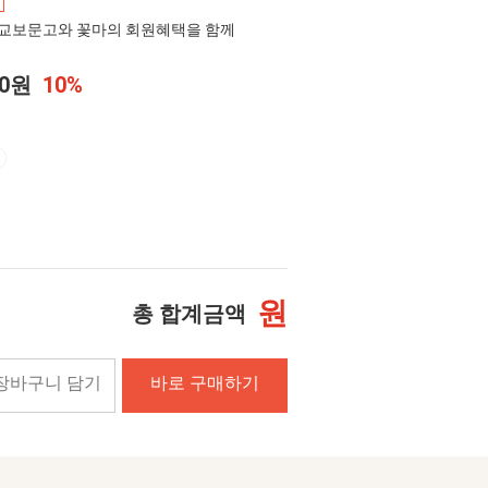
교보문고와 꽃마의 회원혜택을 함께
00원
10%
원
총 합계금액
장바구니 담기
바로 구매하기