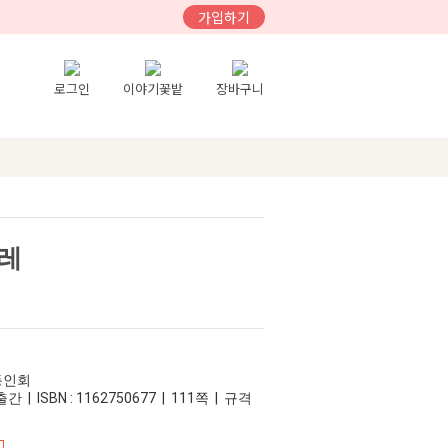
가입하기
로그인
이야기꽃밭
장바구니
레
동인회
간 | ISBN : 1162750677 | 111쪽 | 규격