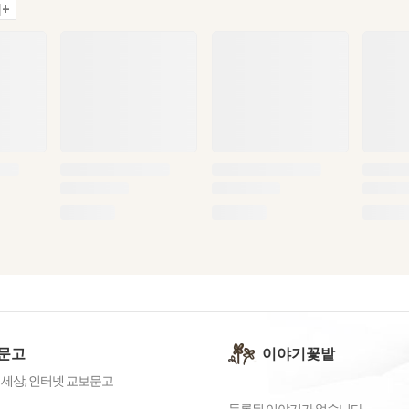
+
문고
이야기꽃밭
 세상, 인터넷 교보문고