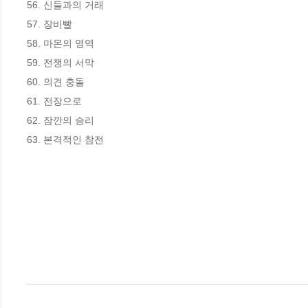
56. 신들과의 거래

57. 장비빨

58. 마몬의 영역

59. 전쟁의 서막

60. 의견 충돌

61. 전장으로

62. 잠깐의 승리

63. 본격적인 참전