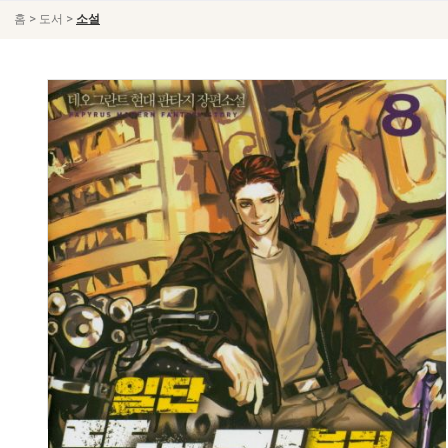
>
>
홈
도서
소설