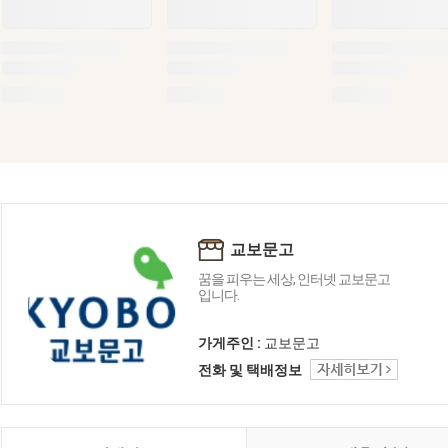
교보문고
꿈을 피우는 세상, 인터넷 교보문고
입니다.
가게주인 :
교보문고
전화 및 택배정보