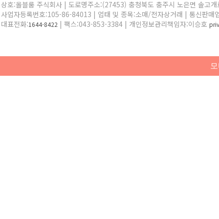
상호:올블룸 주식회사 | 도로명주소:(27453) 충청북도 충주시 노은면 솔고개로 
사업자등록번호:105-86-84013 | 업태 및 종목:소매/전자상거래 | 통신판매
대표전화:
| 팩스:043-853-3384 | 개인정보관리책임자:이승호
1644-8422
pr
모