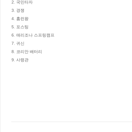
2. 국민타자

3. 경쟁

4. 홈런왕

5. 포스팅

6. 애리조나 스프링캠프

7. 귀신

8. 코리안 배터리

9. 사령관