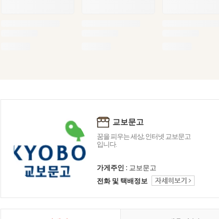
교보문고
꿈을 피우는 세상, 인터넷 교보문고
입니다.
가게주인 :
교보문고
전화 및 택배정보