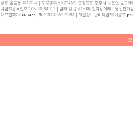
상호:올블룸 주식회사 | 도로명주소:(27453) 충청북도 충주시 노은면 솔고개로 
사업자등록번호:105-86-84013 | 업태 및 종목:소매/전자상거래 | 통신판매
대표전화:
| 팩스:043-853-3384 | 개인정보관리책임자:이승호
1644-8422
pr
모