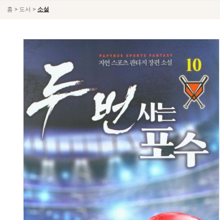
>
>
홈
도서
소설