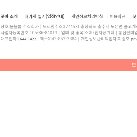
꽃마 소개
내가게 열기(입점안내)
개인정보처리방침
이용약관
찾
상호:올블룸 주식회사 | 도로명주소:(27453) 충청북도 충주시 노은면 솔고개로 
사업자등록번호:105-86-84013 | 업태 및 종목:소매/전자상거래 | 통신판매
대표전화:
| 팩스:043-853-3384 | 개인정보관리책임자:이승호
1644-8422
pr
모