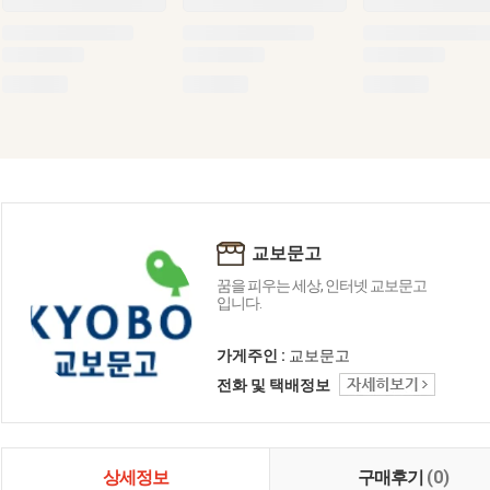
교보문고
꿈을 피우는 세상, 인터넷 교보문고
입니다.
가게주인 :
교보문고
전화 및 택배정보
상세정보
구매후기
(0)