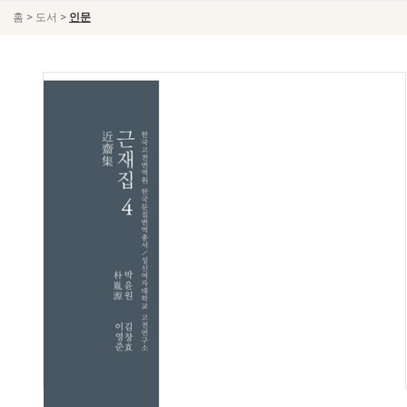
>
>
홈
도서
인문