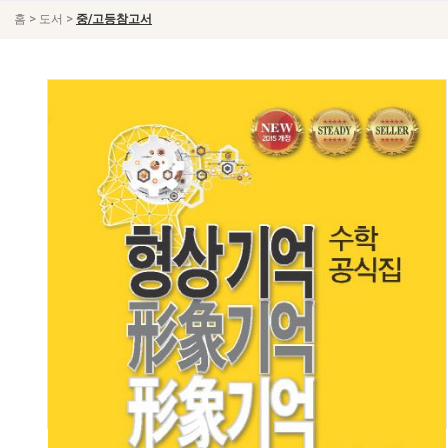
>
>
홈
도서
중/고등참고서