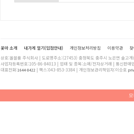
꽃마 소개
내가게 열기(입점안내)
개인정보처리방침
이용약관
찾
상호:올블룸 주식회사 | 도로명주소:(27453) 충청북도 충주시 노은면 솔고개로 
사업자등록번호:105-86-84013 | 업태 및 종목:소매/전자상거래 | 통신판매
대표전화:
| 팩스:043-853-3384 | 개인정보관리책임자:이승호
1644-8422
pr
모