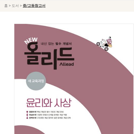
>
>
홈
도서
중/고등참고서