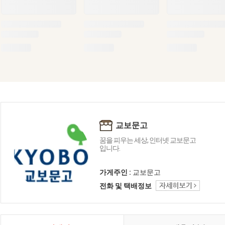
교보문고
꿈을 피우는 세상, 인터넷 교보문고
입니다.
가게주인 :
교보문고
전화 및 택배정보