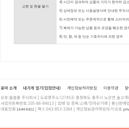
4) 시간이 경과하여 상품의 가치가 현저히 감
교환 및 환불 불가
5) 상세정보 또는 사용설명서에 안내된 주의사
6) 사전예약 또는 주문제작으로 통해 소비자
7) 복제가 가능한 상품 등의 포장을 훼손한 경
8) 맛, 향, 색 등 단순 기호차이에 의한 경우
꽃마 소개
내가게 열기(입점안내)
개인정보처리방침
이용약관
찾
상호:올블룸 주식회사 | 도로명주소:(27453) 충청북도 충주시 노은면 솔고개로 
사업자등록번호:105-86-84013 | 업태 및 종목:소매/전자상거래 | 통신판매
대표전화:
| 팩스:043-853-3384 | 개인정보관리책임자:이승호
1644-8422
pr