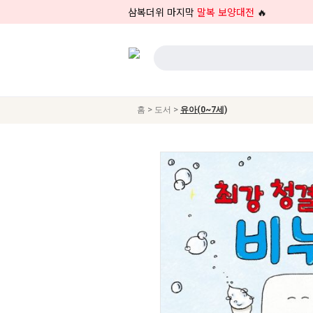
삼복더위 마지막
말복 보양대전
🔥
>
>
홈
도서
유아(0~7세)