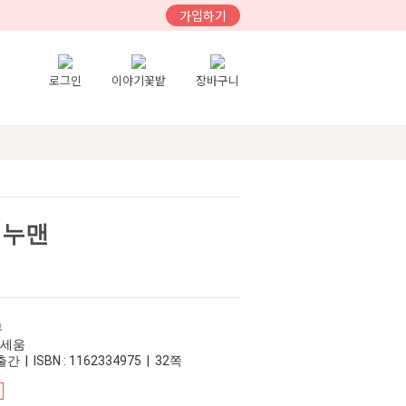
가입하기
로그인
이야기꽃밭
장바구니
비누맨
부
이세움
간 | ISBN : 1162334975 | 32쪽