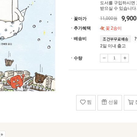
도서를 구입하시면 
받으실 수 있습니다.
9,90
11,000원
ㆍ꽃마가
ㆍ추가혜택
꽃 2송이
ㆍ배송비
조건부무료배송
2일 이내 출고
ㆍ수량
찜
선물
+