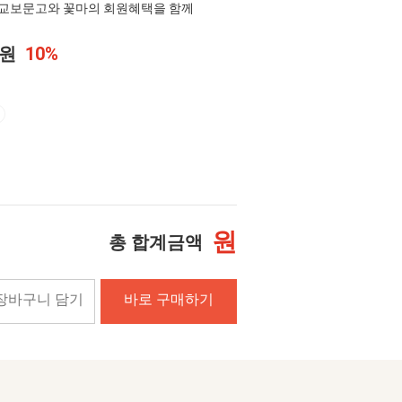
교보문고와 꽃마의 회원혜택을 함께
0원
10%
원
총 합계금액
장바구니 담기
바로 구매하기