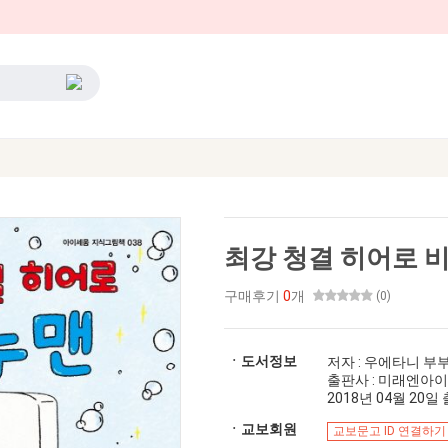
최강 청결 히어로 
구매후기
0
개
(0)
ㆍ도서정보
저자 : 우에타니 부
출판사 : 미래엔아
2018년 04월 20일 출
ㆍ교보회원
교보문고 ID 연결하기