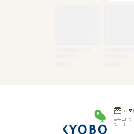
교보
꿈을 피우는
입니다.