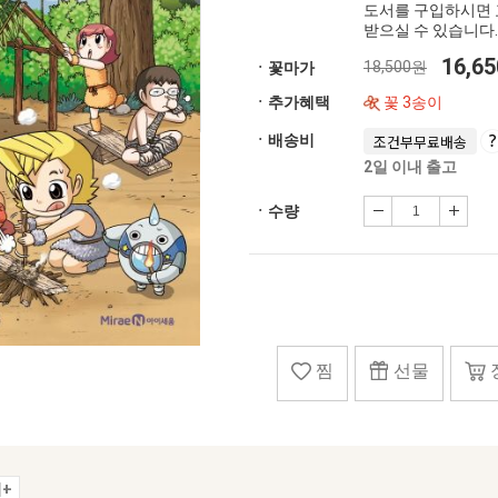
도서를 구입하시면 
받으실 수 있습니다.
16,6
18,500원
ㆍ꽃마가
ㆍ추가혜택
꽃 3송이
ㆍ배송비
조건부무료배송
2일 이내 출고
ㆍ수량
찜
선물
+