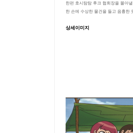
한편 호시탐탐 후크 협회장을 몰아낼 
한 손에 수상한 물건을 들고 음흉한 
상세이미지