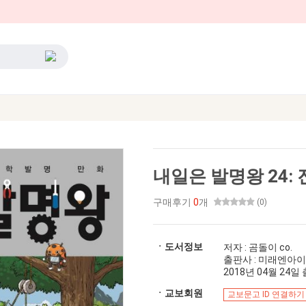
내일은 발명왕 24:
구매후기
0
개
(0)
ㆍ도서정보
저자 : 곰돌이 co.
출판사 : 미래엔아
2018년 04월 24일 출
ㆍ교보회원
교보문고 ID 연결하기