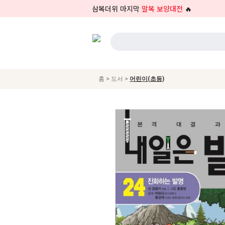
삼복더위 마지막
말복 보양대전
🔥
>
>
홈
도서
어린이(초등)