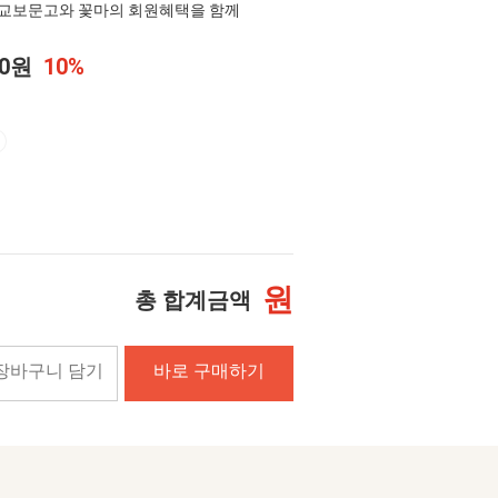
교보문고와 꽃마의 회원혜택을 함께
50원
10%
원
총 합계금액
장바구니 담기
바로 구매하기