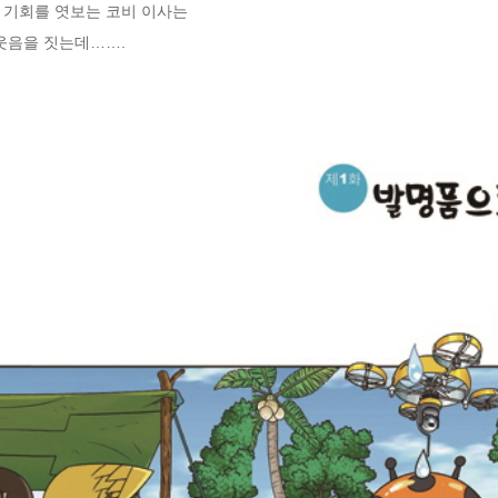
기회를 엿보는 코비 이사는

웃음을 짓는데…….