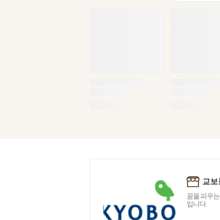
교보
꿈을 피우는
입니다.