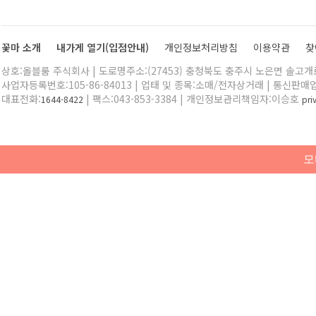
꽃마 소개
내가게 열기(입점안내)
개인정보처리방침
이용약관
찾
상호:올블룸 주식회사 | 도로명주소:(27453) 충청북도 충주시 노은면 솔고개로 
사업자등록번호:105-86-84013 | 업태 및 종목:소매/전자상거래 | 통신판매
대표전화:
| 팩스:043-853-3384 | 개인정보관리책임자:이승호
1644-8422
pr
모