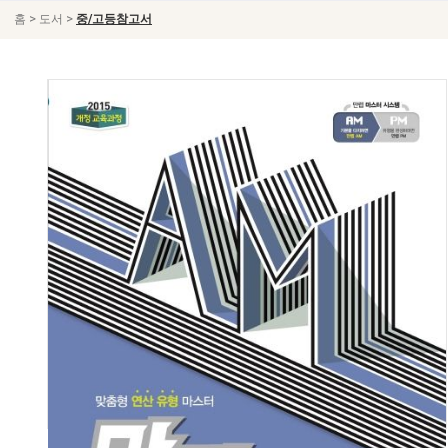
>
>
홈
도서
중/고등참고서