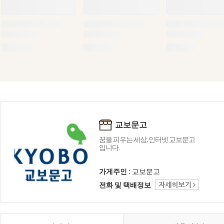
교보문고
꿈을 피우는 세상, 인터넷 교보문고
입니다.
가게주인 :
교보문고
전화 및 택배정보