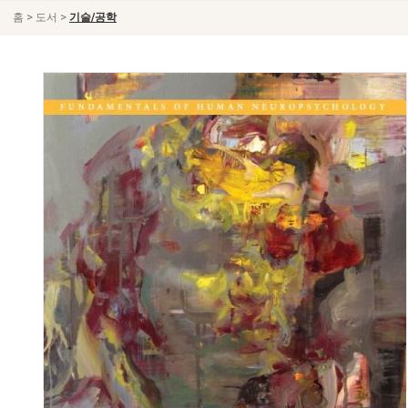
>
>
홈
도서
기술/공학