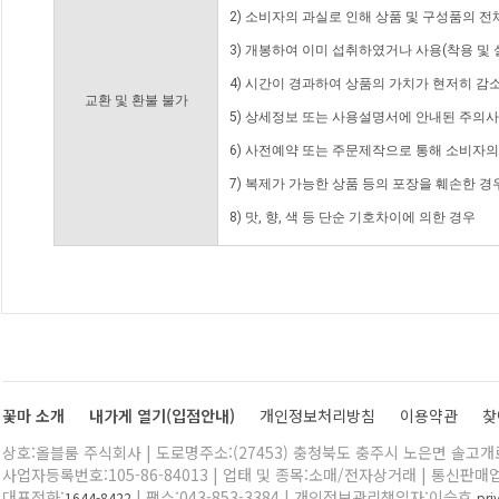
2) 소비자의 과실로 인해 상품 및 구성품의 
3) 개봉하여 이미 섭취하였거나 사용(착용 및 
4) 시간이 경과하여 상품의 가치가 현저히 감
교환 및 환불 불가
5) 상세정보 또는 사용설명서에 안내된 주의사
6) 사전예약 또는 주문제작으로 통해 소비자
7) 복제가 가능한 상품 등의 포장을 훼손한 경
8) 맛, 향, 색 등 단순 기호차이에 의한 경우
꽃마 소개
내가게 열기(입점안내)
개인정보처리방침
이용약관
찾
상호:올블룸 주식회사 | 도로명주소:(27453) 충청북도 충주시 노은면 솔고개로 
사업자등록번호:105-86-84013 | 업태 및 종목:소매/전자상거래 | 통신판매
대표전화:
| 팩스:043-853-3384 | 개인정보관리책임자:이승호
1644-8422
pr