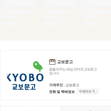
교보문고
꿈을 피우는 세상, 인터넷 교보문고
입니다.
가게주인 :
교보문고
전화 및 택배정보