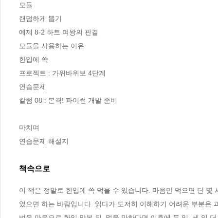
모듈

랜덤하게 뽑기 

예제 8-2 하트 여왕의 판결 

모듈을 사용하는 이유

한입에 쏙

프로젝트 : 가위바위보 4단계

연습문제 

칼럼 08 : 본격! 파이썬 개발 준비

마치며

연습문제 해설지
책속으로
이 책은 정말로 한입에 쏙 먹을 수 있습니다. 마음만 먹으면 단 몇 
었으면 하는 바람입니다. 읽다가 도저히 이해하기 어려운 부분은 과
벼운 마음으로 한입 맛본 뒤, 먹을 만하다면 이후에 두 입, 세 입 더