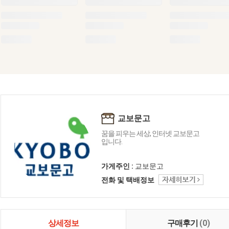
교보문고
꿈을 피우는 세상, 인터넷 교보문고
입니다.
가게주인 :
교보문고
전화 및 택배정보
상세정보
구매후기
(0)