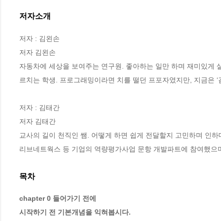
저자소개
저자 : 김왼손

저자 김왼손

자동차에 세상을 보여주는 연구원. 좋아하는 일만 하며 재미있게 살
르치는 학생. 프로그래밍이라면 치를 떨던 프포자였지만, 지금은 ‘
저자 : 김태간

저자 김태간

교사의 길이 천직인 쌤. 어떻게 하면 쉽게 전달할지 고민하며 인하대학
리브네트웍스 등 기업의 역량평가사업 문항 개발파트에 참여했으
목차
chapter 0 들어가기 전에

시작하기 전 기본개념을 익혀봅시다.