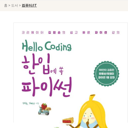
>
>
홈
도서
컴퓨터/IT