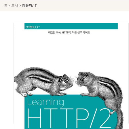
>
>
홈
도서
컴퓨터/IT