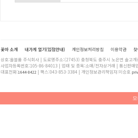
꽃마 소개
내가게 열기(입점안내)
개인정보처리방침
이용약관
찾
상호:올블룸 주식회사 | 도로명주소:(27453) 충청북도 충주시 노은면 솔고개로 
사업자등록번호:105-86-84013 | 업태 및 종목:소매/전자상거래 | 통신판매
대표전화:
| 팩스:043-853-3384 | 개인정보관리책임자:이승호
1644-8422
pr
모