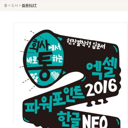
>
>
홈
도서
컴퓨터/IT