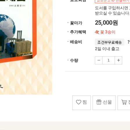
교보문고 ID 연결하기
도서를 구입하시면 
받으실 수 있습니다.
25,000원
ㆍ꽃마가
ㆍ추가혜택
꽃 3송이
ㆍ배송비
조건부무료배송
2일 이내 출고
ㆍ수량
찜
선물