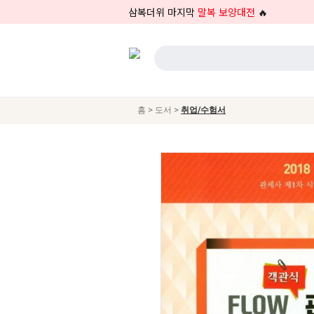
삼복더위 마지막
말복 보양대전
🔥
>
>
홈
도서
취업/수험서