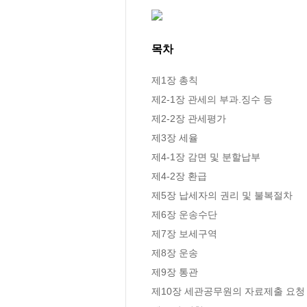
목차
제1장 총칙

제2-1장 관세의 부과.징수 등

제2-2장 관세평가

제3장 세율

제4-1장 감면 및 분할납부

제4-2장 환급

제5장 납세자의 권리 및 불복절차

제6장 운송수단

제7장 보세구역

제8장 운송

제9장 통관

제10장 세관공무원의 자료제출 요청 