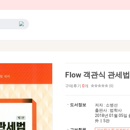
Flow 객관식 관세법(
구매후기
0
개
(0)
ㆍ도서정보
저자 : 소병선
출판사 : 법학사
2018년 01월 05일 출
外 | 5판
ㆍ교보회원