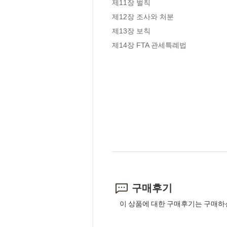
제11장 벌칙

제12장 조사와 처분

제13장 보칙

제14장 FTA 관세특례법
구매후기
이 상품에 대한 구매후기는 구매하