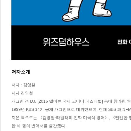
저자소개
저자 : 김영철

저자 김영철

개그맨 겸 DJ. [2016 멜버른 국제 코미디 페스티벌] 등에 참가한 ‘영
1999년 KBS 14기 공채 개그맨으로 데뷔했으며, 현재 SBS 파워FM
지은 책으로는 《김영철·타일러의 진짜 미국식 영어》, 《뻔뻔한 
한 세 권의 번역서를 출간했다.
