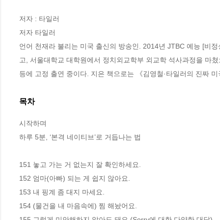
저자 : 타일러

저자 타일러

언어 천재라 불리는 미국 출신의 방송인. 2014년 JTBC 예능 
고, 서울대학교 대학원에서 정치외교학부 외교학 석사과정을 마쳤으며, 
등에 고정 출연 중이다. 지은 책으로는 《김영철·타일러의 진짜 미
목차
시작하며

하루 5분, ‘본격 네이티브’로 거듭나는 법

151 놓고 가는 거 없는지 잘 확인하세요.

152 엄마(아빠) 되는 게 쉽지 않아요.

153 내 핑계 좀 대지 마세요.

154 (물건을 내 마음속에) 찜 해놨어요.

155 그렇게 미안해하지 않아도 돼요.(Sorry에 대한 다양한 대답)
