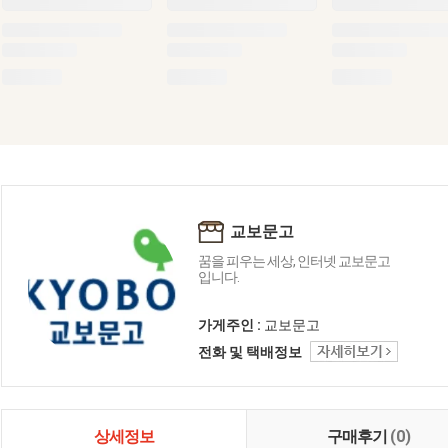
교보문고
꿈을 피우는 세상, 인터넷 교보문고
입니다.
가게주인 :
교보문고
전화 및 택배정보
상세정보
구매후기
(0)