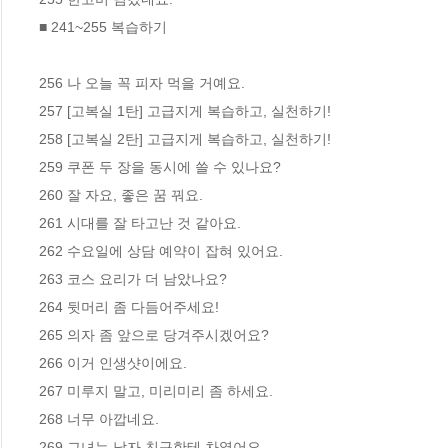
■ 241~255 복습하기

256 나 오늘 꼭 피자 먹을 거예요.

257 [고복실 1탄] 고급지게 복습하고, 실천하기! 

258 [고복실 2탄] 고급지게 복습하고, 실천하기! 

259 쿠폰 두 장을 동시에 쓸 수 있나요?

260 잘 자요, 좋은 꿈 꿔요.

261 시대를 잘 타고난 것 같아요.

262 수요일에 상담 예약이 잡혀 있어요.

263 코스 요리가 더 남았나요?

264 뒷머리 좀 다듬어주세요!

265 의자 좀 앞으로 당겨주시겠어요?

266 이거 인생샷이에요.

267 미루지 말고, 미리미리 좀 하세요.

268 너무 아깝네요.

269 그녀는 남자 친구한테 차였어요.
