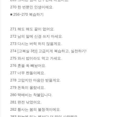
270 한 번뿐인 인생이에요.

■ 256~270 복습하기

271 해도 해도 끝이 없어요.

272 남의 말에 신경 쓰지 마세요.

273 다시는 버럭 하지 않을게요.

274 [고복실 3탄] 고급지게 복습하고, 실천하기! 

275 와서 밥이라도 먹고 가세요.

276 혼을 쏙 빼놨어요.

277 너무 짠돌이예요.

278 고맙지만 마음만 받을게요.

279 돈독이 올랐네요.

280 택배비는 착불입니다.

281 완전 낚였어요.

282 황사는 봄의 불청객이에요.

283 하늘에 있는 별보다 더 많이 사랑해요.
