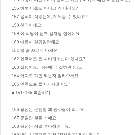
156 하루 이틀도 아니고 왜 이래요?

157 음식이 식었는데, 데워줄 수 있나요?

158 천직이네요.

159 이 식당이 원조 감자탕 집이에요.

160 마음이 갈팡질팡해요.

161 말 좀 자르지 마세요.

162 한국어로 된 내비게이션이 있나요?

163 잘했어요, 다음에 더 잘하면 되죠.

164 어디로 가면 되는지 알려주세요.

165 안쪽으로 들어가시겠어요?

■ 151~165 복습하기

166 당신은 운전할 때 딴사람이 되네요.

167 꽃길만 걸을 거예요.

168 당신은 정말 수다쟁이네요.

169 반대 방향으로 가서 (지하철을) 타야 합니다.
