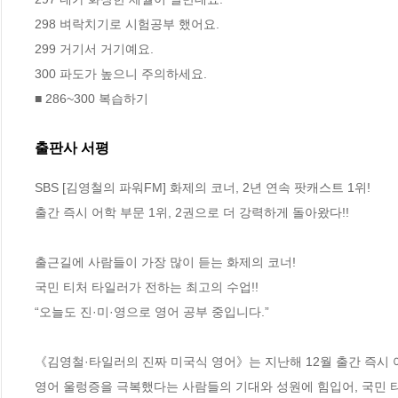
298 벼락치기로 시험공부 했어요.

299 거기서 거기예요.

300 파도가 높으니 주의하세요.

■ 286~300 복습하기
출판사 서평
SBS [김영철의 파워FM] 화제의 코너, 2년 연속 팟캐스트 1위! 

출간 즉시 어학 부문 1위, 2권으로 더 강력하게 돌아왔다!!

출근길에 사람들이 가장 많이 듣는 화제의 코너!

국민 티처 타일러가 전하는 최고의 수업!!

“오늘도 진·미·영으로 영어 공부 중입니다.”

《김영철·타일러의 진짜 미국식 영어》는 지난해 12월 출간 즉시 
영어 울렁증을 극복했다는 사람들의 기대와 성원에 힘입어, 국민 티