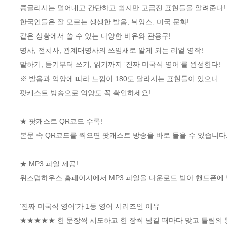
콩글리시는 덜어내고 간단하고 쉽지만 고급진 표현들을 알려준다!

한국인들은 잘 모르는 생생한 발음, 뉘앙스, 미국 문화!

같은 상황에서 쓸 수 있는 다양한 비유와 관용구!

명사, 전치사, 관계대명사의 쓰임새로 알게 되는 리얼 영작!

말하기, 듣기부터 쓰기, 읽기까지 ‘진짜 미국식 영어’를 완성한다!

※ 발음과 억양에 따라 느낌이 180도 달라지는 표현들이 있으니 

팟캐스트 방송으로 억양도 꼭 확인하세요!

★ 팟캐스트 QR코드 수록!

본문 속 QR코드를 찍으면 팟캐스트 방송을 바로 들을 수 있습니다.
★ MP3 파일 제공! 

위즈덤하우스 홈페이지에서 MP3 파일을 다운로드 받아 핸드폰에 
‘진짜 미국식 영어’가 1등 영어 시리즈인 이유

★★★★★ 한 문장씩 시도하고 한 장씩 넘길 때마다 맞고 틀림의 통쾌함