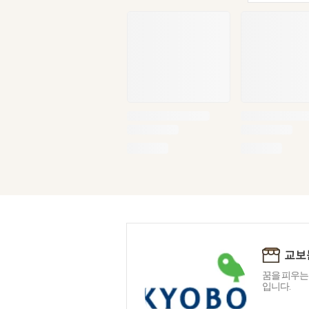
교보
꿈을 피우는
입니다.