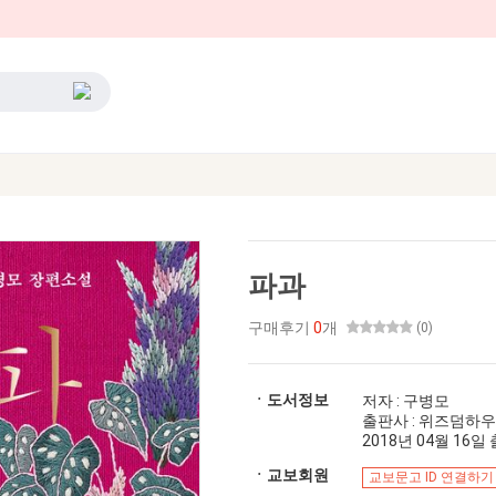
파과
구매후기
0
개
(0)
ㆍ도서정보
저자 : 구병모
출판사 : 위즈덤하
2018년 04월 16일 출
ㆍ교보회원
교보문고 ID 연결하기