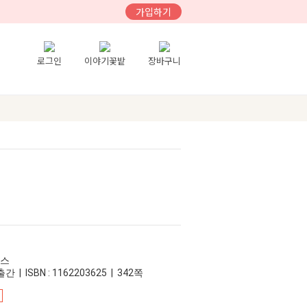
가입하기
로그인
이야기꽃밭
장바구니
우스
간 | ISBN : 1162203625 | 342쪽