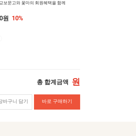
교보문고와 꽃마의 회원혜택을 함께
20원
10%
원
총 합계금액
장바구니 담기
바로 구매하기