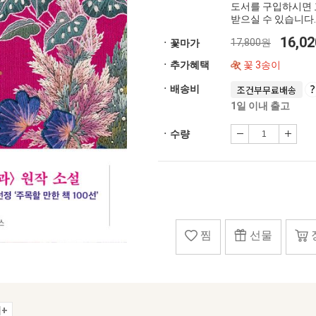
도서를 구입하시면 
받으실 수 있습니다.
16,0
17,800원
ㆍ꽃마가
ㆍ추가혜택
꽃 3송이
ㆍ배송비
조건부무료배송
1일 이내 출고
ㆍ수량
찜
선물
+