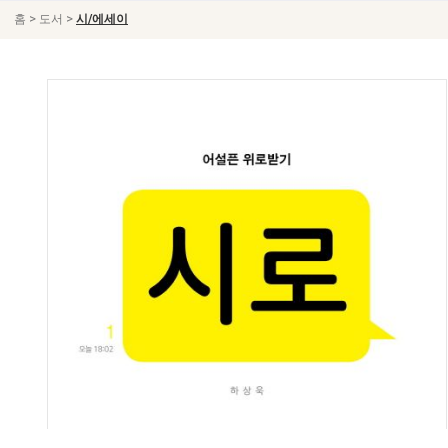
>
>
홈
도서
시/에세이