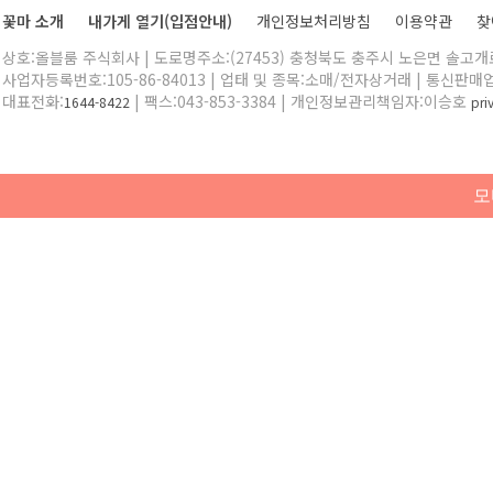
꽃마 소개
내가게 열기(입점안내)
개인정보처리방침
이용약관
찾
상호:올블룸 주식회사 | 도로명주소:(27453) 충청북도 충주시 노은면 솔고개로 
사업자등록번호:105-86-84013 | 업태 및 종목:소매/전자상거래 | 통신판매
대표전화:
| 팩스:043-853-3384 | 개인정보관리책임자:이승호
1644-8422
pr
모