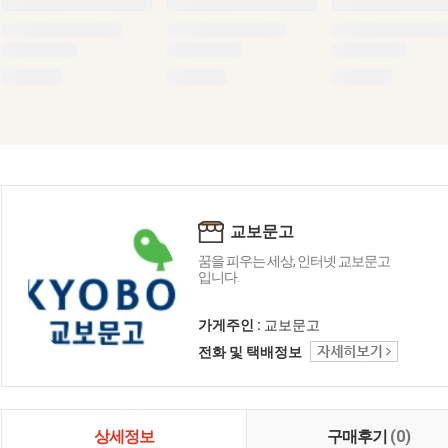
교보문고
꿈을 피우는 세상, 인터넷 교보문고
입니다.
가게주인 :
교보문고
전화 및 택배정보
상세정보
구매후기
(0)