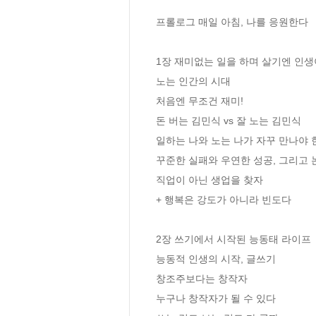
프롤로그 매일 아침, 나를 응원한다

1장 재미없는 일을 하며 살기엔 인생이
노는 인간의 시대 

처음엔 무조건 재미! 

돈 버는 김민식 vs 잘 노는 김민식

일하는 나와 노는 나가 자꾸 만나야 한
꾸준한 실패와 우연한 성공, 그리고 논
직업이 아닌 생업을 찾자

+ 행복은 강도가 아니라 빈도다 

2장 쓰기에서 시작된 능동태 라이프

능동적 인생의 시작, 글쓰기 

창조주보다는 창작자 

누구나 창작자가 될 수 있다 
