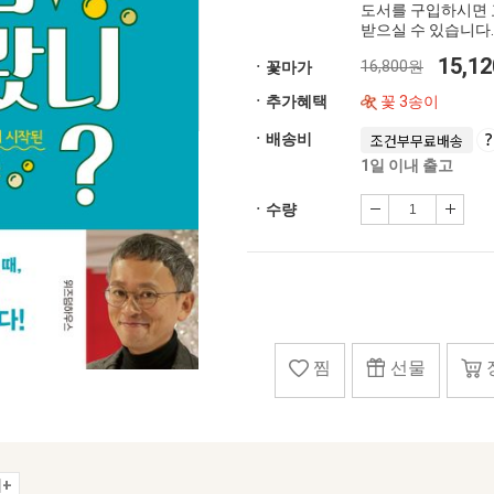
도서를 구입하시면 
받으실 수 있습니다.
15,1
16,800원
ㆍ꽃마가
ㆍ추가혜택
꽃 3송이
ㆍ배송비
조건부무료배송
1일 이내 출고
ㆍ수량
찜
선물
+