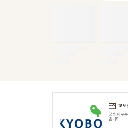
교보
꿈을 피우는
입니다.