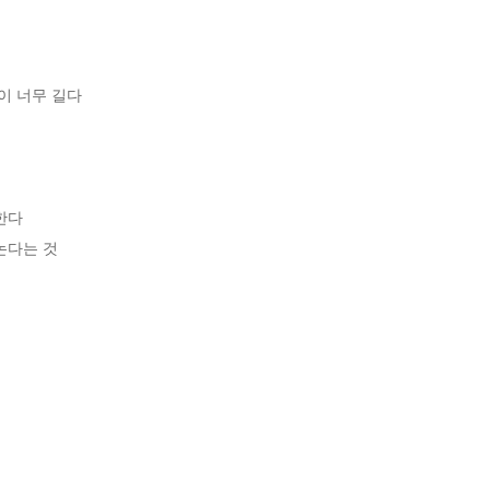
 너무 길다

다 

다는 것 
