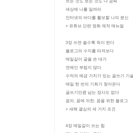
쓰는 것도 보는 것도 다 공짜

세상에 나를 알려라 

인터넷의 바다를 활보할 나의 분신

+ 유튜브 단편 영화 제작 매뉴얼

3장 쓰면 쓸수록 득이 된다

블로그의 수지를 따져보다

매일같이 글을 쓴 대가

연예인 부럽지 않다

수억의 예금 가치가 있는 글쓰기 기술
매일 한 번의 기회가 찾아온다 

글쓰기만큼 남는 장사도 없다 

꿈의, 꿈에 의한, 꿈을 위한 블로그

+ 새해 결심의 세 가지 조건

4장 매일같이 쓰는 힘
