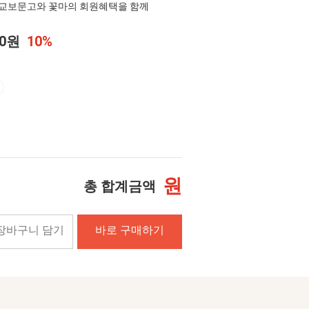
교보문고와 꽃마의 회원혜택을 함께
20원
10%
원
총 합계금액
장바구니 담기
바로 구매하기