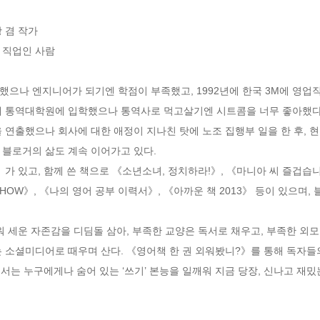
겸 작가 

직업인 사람 

했으나 엔지니어가 되기엔 학점이 부족했고, 1992년에 한국 3M에 영업
대 통역대학원에 입학했으나 통역사로 먹고살기엔 시트콤을 너무 좋아했다. 1
을 연출했으나 회사에 대한 애정이 지나친 탓에 노조 집행부 일을 한 후, 
블로거의 삶도 계속 이어가고 있다.

 있고, 함께 쓴 책으로 《소년소녀, 정치하라!》, 《마니아 씨 즐겁습니까?
& HOW》, 《나의 영어 공부 이력서》, 《아까운 책 2013》 등이 있으며,
워 세운 자존감을 디딤돌 삼아, 부족한 교양은 독서로 채우고, 부족한 외모
는 소셜미디어로 때우며 산다. 《영어책 한 권 외워봤니?》를 통해 독자들
에서는 누구에게나 숨어 있는 ‘쓰기’ 본능을 일깨워 지금 당장, 신나고 재밌