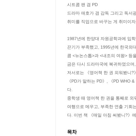
시트콤 팬 겸 PD

드라마 애호가 겸 감독 그리고 독서광 
취미를 직업으로 바꾸는 게 취미이자 
1987년에 한양대 자원공학과에 입학
끈기가 부족했고, 1995년에 한국외
콤 <뉴논스톱>과 <내조의 여왕> 등
금은 다시 드라마국에 복귀하였으며, 
저서로는 《영어책 한 권 외워봤니?》가
《PD가 말하는 PD》, 《PD WHO 
다.

중학생 때 영어책 한 권을 통째로 외
여행으로 메우고, 부족한 연출 기회
다. 이번 책 《매일 아침 써봤니?》
목차