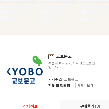
교보문고
꿈을 피우는 세상, 인터넷 교보문고
입니다.
가게주인 :
교보문고
전화 및 택배정보
상세정보
구매후기
(0)