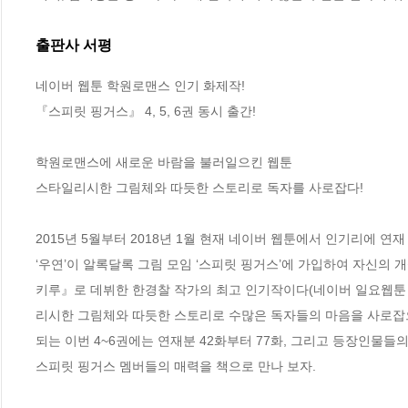
출판사 서평
네이버 웹툰 학원로맨스 인기 화제작!

『스피릿 핑거스』 4, 5, 6권 동시 출간!

학원로맨스에 새로운 바람을 불러일으킨 웹툰

스타일리시한 그림체와 따듯한 스토리로 독자를 사로잡다!

2015년 5월부터 2018년 1월 현재 네이버 웹툰에서 인기리에 연
‘우연’이 알록달록 그림 모임 ‘스피릿 핑거스’에 가입하여 자신의
키루』로 데뷔한 한경찰 작가의 최고 인기작이다(네이버 일요웹툰 
리시한 그림체와 따듯한 스토리로 수많은 독자들의 마음을 사로잡으
되는 이번 4~6권에는 연재분 42화부터 77화, 그리고 등장인물들
스피릿 핑거스 멤버들의 매력을 책으로 만나 보자. 
