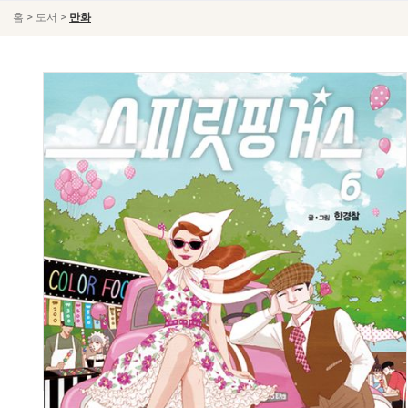
>
>
홈
도서
만화