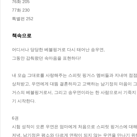
76화 205

77화 230

특별편 252
책속으로
어디서나 당당한 베블핑거로 다시 태어난 송우연,
그동안 감춰왔던 속마음을 표현하다!
내 모습 그대로를 사랑해주는 스피릿 핑거스 멤버들과 지내며 점점
상처받고, 우연에게 대뜸 결혼하자고 고백하는 남기정의 마음이 그
거스의 베블핑거로서, 그리고 송우연이라는 한 사람으로서 기죽지 
기 시작한다.
6권
시험 성적이 오른 우연은 엄마에게 처음으로 스피릿 핑거스에 대해 
저녁, 남기정은 평소와 다르게 연락이 되지 않는 우연을 만나기 위