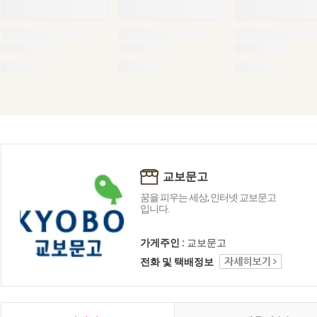
교보문고
꿈을 피우는 세상, 인터넷 교보문고
입니다.
가게주인 :
교보문고
전화 및 택배정보