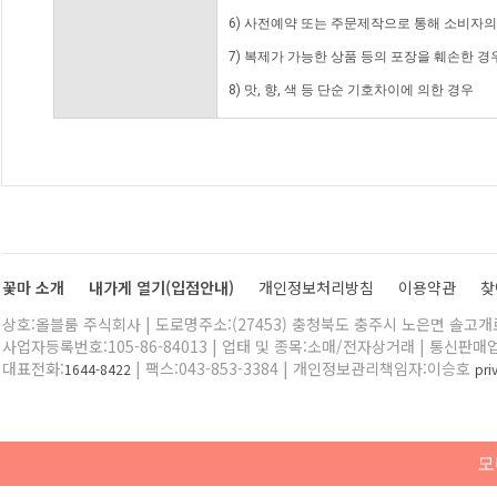
6) 사전예약 또는 주문제작으로 통해 소비자
7) 복제가 가능한 상품 등의 포장을 훼손한 경
8) 맛, 향, 색 등 단순 기호차이에 의한 경우
꽃마 소개
내가게 열기(입점안내)
개인정보처리방침
이용약관
찾
상호:올블룸 주식회사 | 도로명주소:(27453) 충청북도 충주시 노은면 솔고개로 
사업자등록번호:105-86-84013 | 업태 및 종목:소매/전자상거래 | 통신판매
대표전화:
| 팩스:043-853-3384 | 개인정보관리책임자:이승호
1644-8422
pr
모