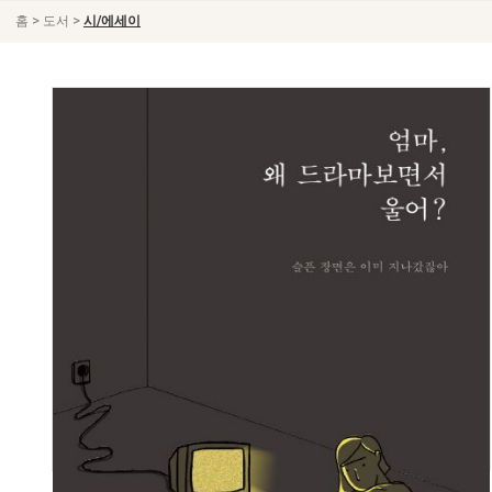
>
>
홈
도서
시/에세이